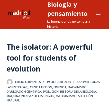
Biología y
S
a
pensamiento
l
La buena ciencia no teme a la
t
historia
a
r
a
The isolator: A powerful
l
tool for students of
c
o
evolution
n
t
e
EMILIO CERVANTES
19 OCTUBRE 2016
AAA (VER TODAS
LAS ENTRADAS)
,
CIENCIA FICCIÓN
,
CREENCIA
,
DARWINISMO
,
n
DIVULGACIÓN CIENTÍFICA
,
EVOLUCIÓN
,
HISTORIA DE LA BIOLOGIA
,
i
MÁQUINA INCAPAZ DE DISTINGUIR
,
MATERIALISMO
,
SELECCIÓN
d
NATURAL
o