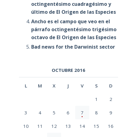
octingentésimo cuadragésimo y
último de El Origen de las Especies
Ancho es el campo que veo en el
párrafo octingentésimo trigésimo
octavo de El Origen de las Especies
Bad news for the Darwinist sector
OCTUBRE 2016
L
M
X
J
V
S
D
1
2
3
4
5
6
7
8
9
10
11
12
13
14
15
16