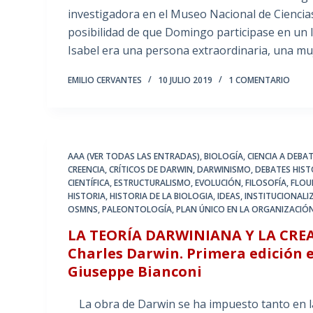
investigadora en el Museo Nacional de Ciencia
posibilidad de que Domingo participase en un 
Isabel era una persona extraordinaria, una m
EMILIO CERVANTES
10 JULIO 2019
1 COMENTARIO
AAA (VER TODAS LAS ENTRADAS)
,
BIOLOGÍA
,
CIENCIA A DEBA
CREENCIA
,
CRÍTICOS DE DARWIN
,
DARWINISMO
,
DEBATES HIST
CIENTÍFICA
,
ESTRUCTURALISMO
,
EVOLUCIÓN
,
FILOSOFÍA
,
FLOU
HISTORIA
,
HISTORIA DE LA BIOLOGIA
,
IDEAS
,
INSTITUCIONALIZ
OSMNS
,
PALEONTOLOGÍA
,
PLAN ÚNICO EN LA ORGANIZACIÓN
LA TEORÍA DARWINIANA Y LA CREA
Charles Darwin. Primera edición e
Giuseppe Bianconi
La obra de Darwin se ha impuesto tanto en la 