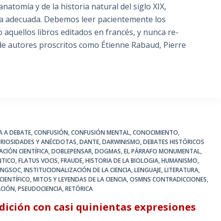
anatomía y de la historia natural del siglo XIX,
ra adecuada. Debemos leer pacientemente los
 aquellos libros editados en francés, y nunca re-
 de autores proscritos como Étienne Rabaud, Pierre
IA A DEBATE
,
CONFUSIÓN
,
CONFUSIÓN MENTAL
,
CONOCIMIENTO
,
URIOSIDADES Y ANÉCDOTAS
,
DANTE
,
DARWINISMO
,
DEBATES HISTÓRICOS
ACIÓN CIENTÍFICA
,
DOBLEPENSAR
,
DOGMAS
,
EL PÁRRAFO MONUMENTAL
,
NTICO
,
FLATUS VOCIS
,
FRAUDE
,
HISTORIA DE LA BIOLOGIA
,
HUMANISMO
,
INGSOC
,
INSTITUCIONALIZACIÓN DE LA CIENCIA
,
LENGUAJE
,
LITERATURA
,
IENTÍFICO
,
MITOS Y LEYENDAS DE LA CIENCIA
,
OSMNS CONTRADICCIONES
,
ACIÓN
,
PSEUDOCIENCIA
,
RETÓRICA
dición con casi quinientas expresiones