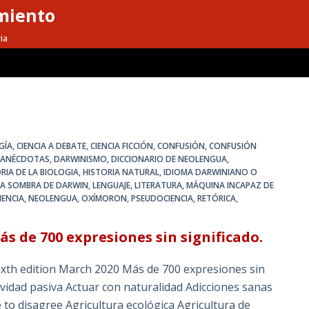
miento
ia
GÍA
,
CIENCIA A DEBATE
,
CIENCIA FICCIÓN
,
CONFUSIÓN
,
CONFUSIÓN
Y ANÉCDOTAS
,
DARWINISMO
,
DICCIONARIO DE NEOLENGUA
,
RIA DE LA BIOLOGIA
,
HISTORIA NATURAL
,
IDIOMA DARWINIANO O
LA SOMBRA DE DARWIN
,
LENGUAJE
,
LITERATURA
,
MÁQUINA INCAPAZ DE
IENCIA
,
NEOLENGUA
,
OXÍMORON
,
PSEUDOCIENCIA
,
RETÓRICA
,
s de 700 expresiones sin significado.
ixth edition March 2020 Más de 700 expresiones sin
vidad pasiva Actuar con naturalidad Adicciones sanas
to disagree Agricultura ecológica Agricultura de