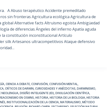
ora. A Abuso terapéutico Accidente premeditado
ros sin fronteras Agricultura ecológica Agricultura de
ea global Alternative facts Altruismo egoista Ambigüedad
ogía de diferencias Ángeles del infierno Apatía aguda
 la constitución inconstitucional Artículo
pider silk Artesanos ultracompetitivos Ataque defensivo
toridad…
GÍA
,
CIENCIA A DEBATE
,
CONFUSIÓN
,
CONFUSIÓN MENTAL
,
ICA
,
CRÍTICOS DE DARWIN
,
CURIOSIDADES Y ANÉCDOTAS
,
DARWINISMO
,
DE NEOLENGUA
,
DISEÑO INTELIGENTE (ID)
,
DIVULGACIÓN CIENTÍFICA
,
CREACIONISMO EN OSMNS
,
HISTORIA
,
HISTORIA DE LA BIOLOGIA
,
HISTORIA
INÉS
,
INSTITUCIONALIZACIÓN DE LA CIENCIA
,
MATERIALISMO
,
MÉTODO
DOCIENCIA
,
RELIGIÓN
,
RICHARD OWEN
,
SECTARISMO
,
SELECCIÓN NATURAL
,