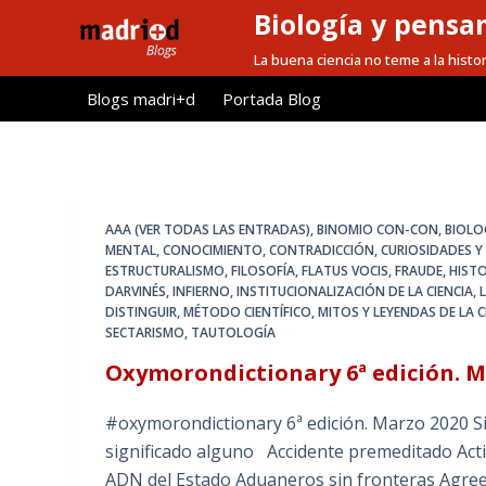
Biología y pensa
S
a
La buena ciencia no teme a la histor
l
Blogs madri+d
Portada Blog
t
a
r
a
l
AAA (VER TODAS LAS ENTRADAS)
,
BINOMIO CON-CON
,
BIOLO
c
MENTAL
,
CONOCIMIENTO
,
CONTRADICCIÓN
,
CURIOSIDADES 
ESTRUCTURALISMO
,
FILOSOFÍA
,
FLATUS VOCIS
,
FRAUDE
,
HISTO
o
DARVINÉS
,
INFIERNO
,
INSTITUCIONALIZACIÓN DE LA CIENCIA
,
n
DISTINGUIR
,
MÉTODO CIENTÍFICO
,
MITOS Y LEYENDAS DE LA C
t
SECTARISMO
,
TAUTOLOGÍA
e
Oxymorondictionary 6ª edición. Má
n
i
#oxymorondictionary 6ª edición. Marzo 2020 S
d
significado alguno Accidente premeditado Acti
o
ADN del Estado Aduaneros sin fronteras Agree 