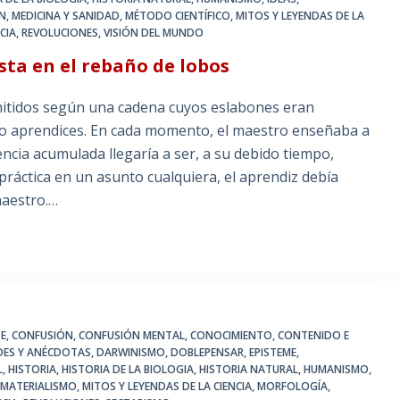
IN
,
MEDICINA Y SANIDAD
,
MÉTODO CIENTÍFICO
,
MITOS Y LEYENDAS DE LA
CIA
,
REVOLUCIONES
,
VISIÓN DEL MUNDO
sta en el rebaño de lobos
dos según una cadena cuyos eslabones eran
 o aprendices. En cada momento, el maestro enseñaba a
encia acumulada llegaría a ser, a su debido tiempo,
a práctica en un asunto cualquiera, el aprendiz debía
maestro.…
TE
,
CONFUSIÓN
,
CONFUSIÓN MENTAL
,
CONOCIMIENTO
,
CONTENIDO E
DES Y ANÉCDOTAS
,
DARWINISMO
,
DOBLEPENSAR
,
EPISTEME
,
L
,
HISTORIA
,
HISTORIA DE LA BIOLOGIA
,
HISTORIA NATURAL
,
HUMANISMO
,
,
MATERIALISMO
,
MITOS Y LEYENDAS DE LA CIENCIA
,
MORFOLOGÍA
,