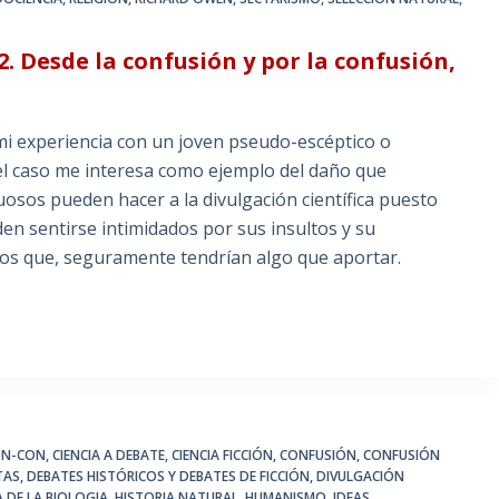
2. Desde la confusión y por la confusión,
experiencia con un joven pseudo-escéptico o
e el caso me interesa como ejemplo del daño que
osos pueden hacer a la divulgación científica puesto
en sentirse intimidados por sus insultos y su
 los que, seguramente tendrían algo que aportar.
ON-CON
,
CIENCIA A DEBATE
,
CIENCIA FICCIÓN
,
CONFUSIÓN
,
CONFUSIÓN
TAS
,
DEBATES HISTÓRICOS Y DEBATES DE FICCIÓN
,
DIVULGACIÓN
A DE LA BIOLOGIA
,
HISTORIA NATURAL
,
HUMANISMO
,
IDEAS
,