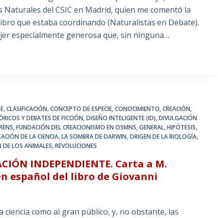
s Naturales del CSIC en Madrid, quien me comentó la
libro que estaba coordinando (Naturalistas en Debate).
ujer especialmente generosa que, sin ninguna…
TE
,
CLASIFICACIÓN
,
CONCEPTO DE ESPECIE
,
CONOCIMIENTO
,
CREACIÓN
,
ÓRICOS Y DEBATES DE FICCIÓN
,
DISEÑO INTELIGENTE (ID)
,
DIVULGACIÓN
RENS
,
FUNDACIÓN DEL CREACIONISMO EN OSMNS
,
GENERAL
,
HIPÓTESIS
,
ACIÓN DE LA CIENCIA
,
LA SOMBRA DE DARWIN
,
ORIGEN DE LA BIOLOGÍA
,
 DE LOS ANIMALES
,
REVOLUCIONES
CIÓN INDEPENDIENTE. Carta a M.
n español del libro de Giovanni
ciencia como al gran público, y, no obstante, las