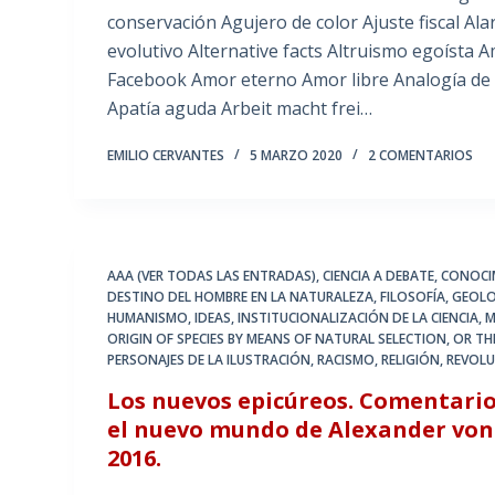
conservación Agujero de color Ajuste fiscal Al
evolutivo Alternative facts Altruismo egoísta
Facebook Amor eterno Amor libre Analogía de d
Apatía aguda Arbeit macht frei…
EMILIO CERVANTES
5 MARZO 2020
2 COMENTARIOS
AAA (VER TODAS LAS ENTRADAS)
,
CIENCIA A DEBATE
,
CONOCI
DESTINO DEL HOMBRE EN LA NATURALEZA
,
FILOSOFÍA
,
GEOLO
HUMANISMO
,
IDEAS
,
INSTITUCIONALIZACIÓN DE LA CIENCIA
,
M
ORIGIN OF SPECIES BY MEANS OF NATURAL SELECTION
,
OR TH
PERSONAJES DE LA ILUSTRACIÓN
,
RACISMO
,
RELIGIÓN
,
REVOLU
Los nuevos epicúreos. Comentario 
el nuevo mundo de Alexander von
2016.