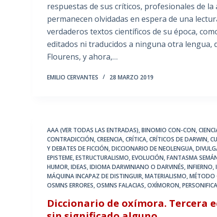
respuestas de sus críticos, profesionales de la 
permanecen olvidadas en espera de una lectu
verdaderos textos científicos de su época, como
editados ni traducidos a ninguna otra lengua,
Flourens, y ahora,…
EMILIO CERVANTES
28 MARZO 2019
AAA (VER TODAS LAS ENTRADAS)
,
BINOMIO CON-CON
,
CIENC
CONTRADICCIÓN
,
CREENCIA
,
CRÍTICA
,
CRÍTICOS DE DARWIN
,
C
Y DEBATES DE FICCIÓN
,
DICCIONARIO DE NEOLENGUA
,
DIVULG
EPISTEME
,
ESTRUCTURALISMO
,
EVOLUCIÓN
,
FANTASMA SEMÁ
HUMOR
,
IDEAS
,
IDIOMA DARWINIANO O DARVINÉS
,
INFIERNO
,
MÁQUINA INCAPAZ DE DISTINGUIR
,
MATERIALISMO
,
MÉTODO C
OSMNS ERRORES
,
OSMNS FALACIAS
,
OXÍMORON
,
PERSONIFIC
Diccionario de oxímora. Tercera e
sin significado alguno