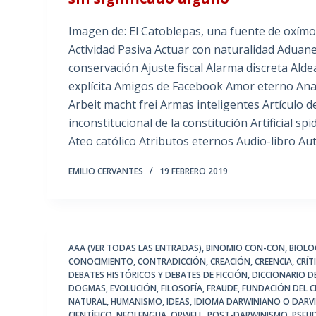
Imagen de: El Catoblepas, una fuente de oxím
Actividad Pasiva Actuar con naturalidad Aduane
conservación Ajuste fiscal Alarma discreta Ald
explícita Amigos de Facebook Amor eterno Anal
Arbeit macht frei Armas inteligentes Artículo de
inconstitucional de la constitución Artificial s
Ateo católico Atributos eternos Audio-libro Au
EMILIO CERVANTES
19 FEBRERO 2019
AAA (VER TODAS LAS ENTRADAS)
,
BINOMIO CON-CON
,
BIOLO
CONOCIMIENTO
,
CONTRADICCIÓN
,
CREACIÓN
,
CREENCIA
,
CRÍT
DEBATES HISTÓRICOS Y DEBATES DE FICCIÓN
,
DICCIONARIO 
DOGMAS
,
EVOLUCIÓN
,
FILOSOFÍA
,
FRAUDE
,
FUNDACIÓN DEL 
NATURAL
,
HUMANISMO
,
IDEAS
,
IDIOMA DARWINIANO O DARV
CIENTÍFICO
,
NEOLENGUA
,
ORWELL
,
POST-DARWINISMO
,
PSEU