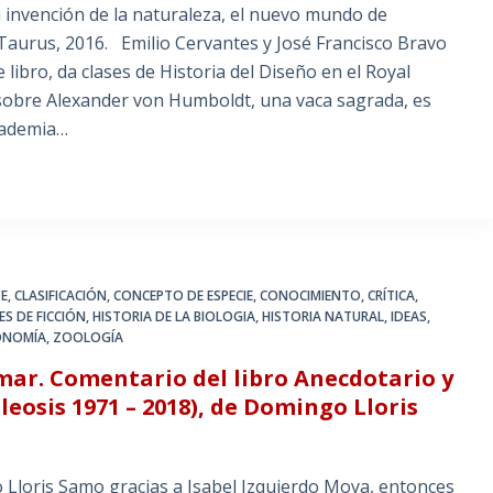
 invención de la naturaleza, el nuevo mundo de
Taurus, 2016. Emilio Cervantes y José Francisco Bravo
 libro, da clases de Historia del Diseño en el Royal
o sobre Alexander von Humboldt, una vaca sagrada, es
Academia…
TE
,
CLASIFICACIÓN
,
CONCEPTO DE ESPECIE
,
CONOCIMIENTO
,
CRÍTICA
,
ES DE FICCIÓN
,
HISTORIA DE LA BIOLOGIA
,
HISTORIA NATURAL
,
IDEAS
,
ONOMÍA
,
ZOOLOGÍA
mar. Comentario del libro Anecdotario y
leosis 1971 – 2018), de Domingo Lloris
cias a Isabel Izquierdo Moya, entonces