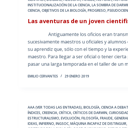
INSTITUCIONALIZACIÓN DE LA CIENCIA
,
LA SOMBRA DE DARW
CIENCIA
,
OBJETIVOS DE LA BIOLOGÍA
,
PROGRESO
,
PSEUDOCIEN
Las aventuras de un joven cientifi
Antiguamente los oficios eran transmiti
sucesivamente maestros u oficiales y alumnos
su aprendiz que, sólo con el tiempo y la experi
maestro. Para llegar a ser oficial o tener ciert
pasar una larga temporada en el taller de un 
EMILIO CERVANTES
29 ENERO 2019
AAA (VER TODAS LAS ENTRADAS)
,
BIOLOGÍA
,
CIENCIA A DEBA
ÍNDICES
,
CREENCIA
,
CRÍTICA
,
CRÍTICOS DE DARWIN
,
CURIOSIDA
ESTRUCTURALISMO
,
EVOLUCIÓN
,
FILOSOFÍA
,
FRAUDE
,
GENERA
IDEAS
,
INFIERNO
,
INGSOC
,
MÁQUINA INCAPAZ DE DISTINGUIR