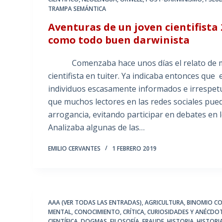
TRAMPA SEMÁNTICA
Aventuras de un joven cientifista 
como todo buen darwinista
Comenzaba hace unos días el relato de mi 
cientifista en tuiter. Ya indicaba entonces qu
individuos escasamente informados e irrespetu
que muchos lectores en las redes sociales pued
arrogancia, evitando participar en debates en
Analizaba algunas de las…
EMILIO CERVANTES
1 FEBRERO 2019
AAA (VER TODAS LAS ENTRADAS)
,
AGRICULTURA
,
BINOMIO C
MENTAL
,
CONOCIMIENTO
,
CRÍTICA
,
CURIOSIDADES Y ANÉCDO
CIENTÍFICA
,
DOGMAS
,
FILOSOFÍA
,
FRAUDE
,
HISTORIA
,
HISTORI