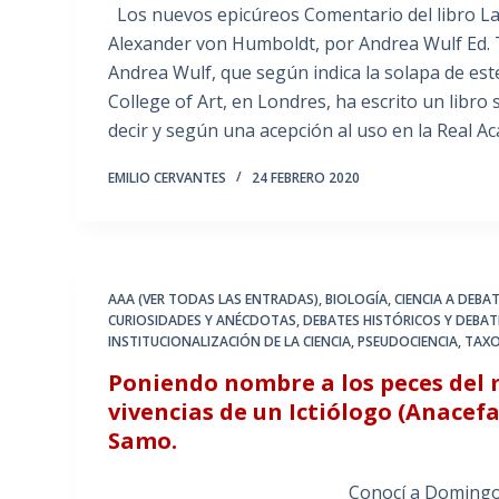
Los nuevos epicúreos Comentario del libro La
Alexander von Humboldt, por Andrea Wulf Ed. 
Andrea Wulf, que según indica la solapa de este
College of Art, en Londres, ha escrito un libr
decir y según una acepción al uso en la Real 
EMILIO CERVANTES
24 FEBRERO 2020
AAA (VER TODAS LAS ENTRADAS)
,
BIOLOGÍA
,
CIENCIA A DEBA
CURIOSIDADES Y ANÉCDOTAS
,
DEBATES HISTÓRICOS Y DEBAT
INSTITUCIONALIZACIÓN DE LA CIENCIA
,
PSEUDOCIENCIA
,
TAX
Poniendo nombre a los peces del 
vivencias de un Ictiólogo (Anacefa
Samo.
Conocí a Domingo Lloris Samo gra