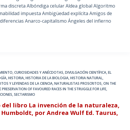
arma discreta Albóndiga celular Aldea global Algoritmo
 Amabilidad impuesta Ambigüedad explícita Amigos de
iferencias Anarco-capitalismo Ángeles del infierno
MIENTO
,
CURIOSIDADES Y ANÉCDOTAS
,
DIVULGACIÓN CIENTÍFICA
,
EL
GÍA
,
HISTORIA
,
HISTORIA DE LA BIOLOGIA
,
HISTORIA NATURAL
,
ITOS Y LEYENDAS DE LA CIENCIA
,
NATURALISTAS PROSCRITOS
,
ON THE
E PRESERVATION OF FAVOURED RACES IN THE STRUGGLE FOR LIFE
,
CIONES
,
SECTARISMO
del libro La invención de la naturaleza,
 Humboldt, por Andrea Wulf Ed. Taurus,