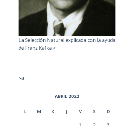
La Selección Natural explicada con la ayuda
de Franz Kafka >
<a
ABRIL 2022
L
M
X
J
V
S
D
1
2
3