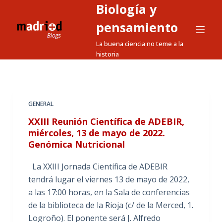
Biología y
S
a
pensamiento
l
La buena ciencia no teme a la
t
historia
a
r
a
l
GENERAL
c
XXIII Reunión Científica de ADEBIR,
o
miércoles, 13 de mayo de 2022.
n
Genómica Nutricional
t
e
La XXIII Jornada Científica de ADEBIR
n
tendrá lugar el viernes 13 de mayo de 2022,
i
a las 17:00 horas, en la Sala de conferencias
d
de la biblioteca de la Rioja (c/ de la Merced, 1.
o
Logroño). El ponente será J. Alfredo