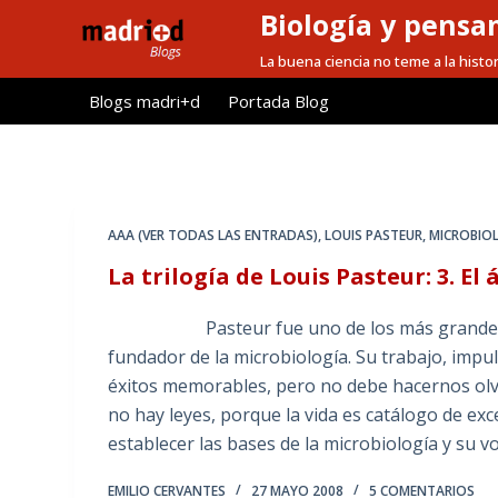
Biología y pensa
S
a
La buena ciencia no teme a la histor
l
Blogs madri+d
Portada Blog
t
a
r
a
l
AAA (VER TODAS LAS ENTRADAS)
,
LOUIS PASTEUR
,
MICROBIO
c
La trilogía de Louis Pasteur: 3. El 
o
n
Pasteur fue uno de los más grandes micro
t
fundador de la microbiología. Su trabajo, imp
e
éxitos memorables, pero no debe hacernos olvid
n
no hay leyes, porque la vida es catálogo de exce
i
establecer las bases de la microbiología y su 
d
o
EMILIO CERVANTES
27 MAYO 2008
5 COMENTARIOS