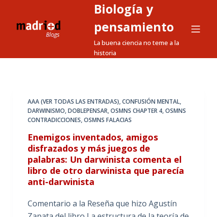
Biología y
S
a
pensamiento
l
La buena ciencia no teme a la
t
historia
a
r
a
l
AAA (VER TODAS LAS ENTRADAS)
,
CONFUSIÓN MENTAL
,
DARWINISMO
,
DOBLEPENSAR
,
OSMNS CHAPTER 4
,
OSMNS
c
CONTRADICCIONES
,
OSMNS FALACIAS
o
Enemigos inventados, amigos
n
disfrazados y más juegos de
t
palabras: Un darwinista comenta el
e
libro de otro darwinista que parecía
n
anti-darwinista
i
d
Comentario a la Reseña que hizo Agustín
o
Zapata del libro La estructura de la teoría de