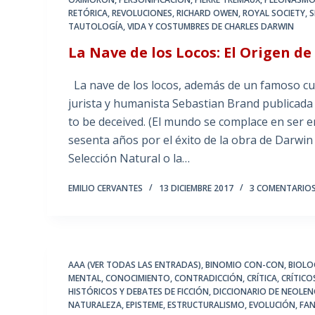
RETÓRICA
,
REVOLUCIONES
,
RICHARD OWEN
,
ROYAL SOCIETY
,
S
TAUTOLOGÍA
,
VIDA Y COSTUMBRES DE CHARLES DARWIN
La Nave de los Locos: El Origen de
La nave de los locos, además de un famoso cuad
jurista y humanista Sebastian Brand publicada 
to be deceived. (El mundo se complace en ser 
sesenta años por el éxito de la obra de Darwin 
Selección Natural o la…
EMILIO CERVANTES
13 DICIEMBRE 2017
3 COMENTARIO
AAA (VER TODAS LAS ENTRADAS)
,
BINOMIO CON-CON
,
BIOLO
MENTAL
,
CONOCIMIENTO
,
CONTRADICCIÓN
,
CRÍTICA
,
CRÍTICO
HISTÓRICOS Y DEBATES DE FICCIÓN
,
DICCIONARIO DE NEOLE
NATURALEZA
,
EPISTEME
,
ESTRUCTURALISMO
,
EVOLUCIÓN
,
FA