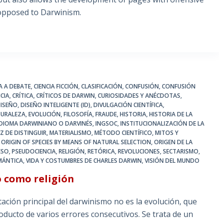
 opposed to Darwinism.
IA A DEBATE
,
CIENCIA FICCIÓN
,
CLASIFICACIÓN
,
CONFUSIÓN
,
CONFUSIÓN
CIA
,
CRÍTICA
,
CRÍTICOS DE DARWIN
,
CURIOSIDADES Y ANÉCDOTAS
,
ISEÑO
,
DISEÑO INTELIGENTE (ID)
,
DIVULGACIÓN CIENTÍFICA
,
TURALEZA
,
EVOLUCIÓN
,
FILOSOFÍA
,
FRAUDE
,
HISTORIA
,
HISTORIA DE LA
IDIOMA DARWINIANO O DARVINÉS
,
INGSOC
,
INSTITUCIONALIZACIÓN DE LA
Z DE DISTINGUIR
,
MATERIALISMO
,
MÉTODO CIENTÍFICO
,
MITOS Y
 ORIGIN OF SPECIES BY MEANS OF NATURAL SELECTION
,
ORIGEN DE LA
ESO
,
PSEUDOCIENCIA
,
RELIGIÓN
,
RETÓRICA
,
REVOLUCIONES
,
SECTARISMO
,
MÁNTICA
,
VIDA Y COSTUMBRES DE CHARLES DARWIN
,
VISIÓN DEL MUNDO
o como religión
ón principal del darwinismo no es la evolución, que
roducto de varios errores consecutivos. Se trata de un