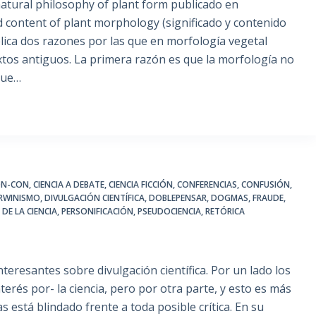
ural philosophy of plant form publicado en
 content of plant morphology (significado y contenido
lica dos razones por las que en morfología vegetal
xtos antiguos. La primera razón es que la morfología no
que…
ON-CON
,
CIENCIA A DEBATE
,
CIENCIA FICCIÓN
,
CONFERENCIAS
,
CONFUSIÓN
,
RWINISMO
,
DIVULGACIÓN CIENTÍFICA
,
DOBLEPENSAR
,
DOGMAS
,
FRAUDE
,
DE LA CIENCIA
,
PERSONIFICACIÓN
,
PSEUDOCIENCIA
,
RETÓRICA
interesantes sobre divulgación científica. Por un lado los
terés por- la ciencia, pero por otra parte, y esto es más
as está blindado frente a toda posible crítica. En su