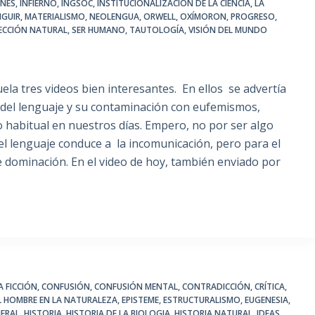
INÉS
,
INFIERNO
,
INGSOC
,
INSTITUCIONALIZACIÓN DE LA CIENCIA
,
LA
NGUIR
,
MATERIALISMO
,
NEOLENGUA
,
ORWELL
,
OXÍMORON
,
PROGRESO
,
ECCIÓN NATURAL
,
SER HUMANO
,
TAUTOLOGÍA
,
VISIÓN DEL MUNDO
la tres videos bien interesantes. En ellos se advertía
o del lenguaje y su contaminación con eufemismos,
 habitual en nuestros días. Empero, no por ser algo
del lenguaje conduce a la incomunicación, pero para el
e dominación. En el video de hoy, también enviado por
A FICCIÓN
,
CONFUSIÓN
,
CONFUSIÓN MENTAL
,
CONTRADICCIÓN
,
CRÍTICA
,
L HOMBRE EN LA NATURALEZA
,
EPISTEME
,
ESTRUCTURALISMO
,
EUGENESIA
,
ERAL
,
HISTORIA
,
HISTORIA DE LA BIOLOGIA
,
HISTORIA NATURAL
,
IDEAS
,