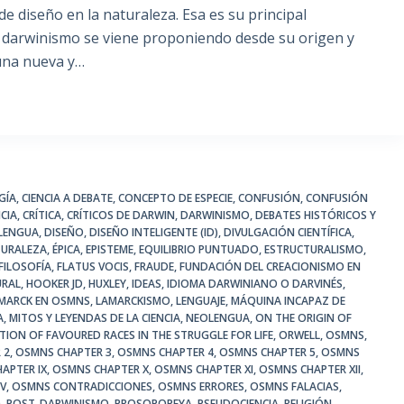
e diseño en la naturaleza. Esa es su principal
el darwinismo se viene proponiendo desde su origen y
 una nueva y…
GÍA
,
CIENCIA A DEBATE
,
CONCEPTO DE ESPECIE
,
CONFUSIÓN
,
CONFUSIÓN
CIA
,
CRÍTICA
,
CRÍTICOS DE DARWIN
,
DARWINISMO
,
DEBATES HISTÓRICOS Y
OLENGUA
,
DISEÑO
,
DISEÑO INTELIGENTE (ID)
,
DIVULGACIÓN CIENTÍFICA
,
TURALEZA
,
ÉPICA
,
EPISTEME
,
EQUILIBRIO PUNTUADO
,
ESTRUCTURALISMO
,
FILOSOFÍA
,
FLATUS VOCIS
,
FRAUDE
,
FUNDACIÓN DEL CREACIONISMO EN
URAL
,
HOOKER JD
,
HUXLEY
,
IDEAS
,
IDIOMA DARWINIANO O DARVINÉS
,
MARCK EN OSMNS
,
LAMARCKISMO
,
LENGUAJE
,
MÁQUINA INCAPAZ DE
A
,
MITOS Y LEYENDAS DE LA CIENCIA
,
NEOLENGUA
,
ON THE ORIGIN OF
TION OF FAVOURED RACES IN THE STRUGGLE FOR LIFE
,
ORWELL
,
OSMNS
,
 2
,
OSMNS CHAPTER 3
,
OSMNS CHAPTER 4
,
OSMNS CHAPTER 5
,
OSMNS
APTER IX
,
OSMNS CHAPTER X
,
OSMNS CHAPTER XI
,
OSMNS CHAPTER XII
,
IV
,
OSMNS CONTRADICCIONES
,
OSMNS ERRORES
,
OSMNS FALACIAS
,
O
,
POST-DARWINISMO
,
PROSOPOPEYA
,
PSEUDOCIENCIA
,
RELIGIÓN
,