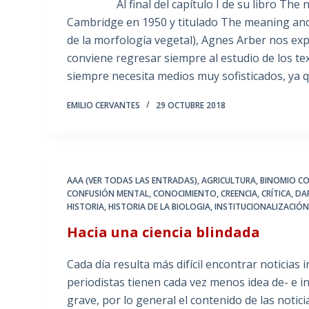
Al final del capítulo I de su libro The nat
Cambridge en 1950 y titulado The meaning and
de la morfología vegetal), Agnes Arber nos exp
conviene regresar siempre al estudio de los te
siempre necesita medios muy sofisticados, ya 
EMILIO CERVANTES
29 OCTUBRE 2018
AAA (VER TODAS LAS ENTRADAS)
,
AGRICULTURA
,
BINOMIO C
CONFUSIÓN MENTAL
,
CONOCIMIENTO
,
CREENCIA
,
CRÍTICA
,
DA
HISTORIA
,
HISTORIA DE LA BIOLOGIA
,
INSTITUCIONALIZACIÓN 
Hacia una ciencia blindada
Cada día resulta más difícil encontrar noticias 
periodistas tienen cada vez menos idea de- e in
grave, por lo general el contenido de las notici