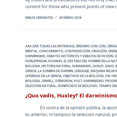
content for those who present points of view
EMILIO CERVANTES
30 ENERO 2018
AAA (VER TODAS LAS ENTRADAS)
,
BINOMIO CON-CON
,
CIENC
MENTAL
,
CONOCIMIENTO
,
CONTRADICCIÓN
,
CREACIÓN
,
CREEN
DARWINISMO
,
DEBATES HISTÓRICOS Y DEBATES DE FICCIÓN
,
D
DOBLEPENSAR
,
DOGMAS
,
EL DESTINO DEL HOMBRE EN LA NA
BIOLOGIA
,
HISTORIA NATURAL
,
HUMANISMO
,
HUXLEY
,
IDEAS
,
CIENCIA
,
LA SOMBRA DE DARWIN
,
LENGUAJE
,
MÁQUINA INCAPA
LEYENDAS DE LA CIENCIA
,
OBJETIVOS DE LA BIOLOGÍA
,
ON THE
BIOLOGÍA
,
ORWELL
,
OXÍMORON
,
POST-DARWINISMO
,
PROGR
SELECCIÓN NATURAL
,
SIGNIFICADO DE BIOLOGÍA
,
TRAMPA SE
¿Quo vadis, Huxley? El darwinism
En contra de la opinión pública, la aportaci
es anterior, ni tampoco la selección natural, p