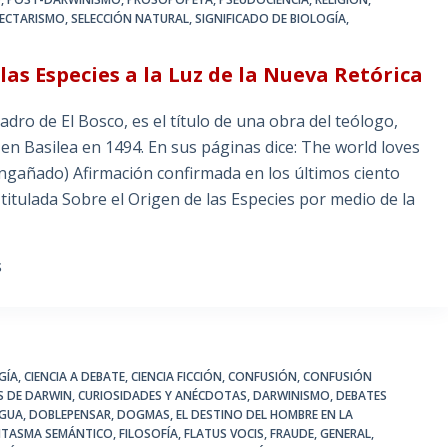
ECTARISMO
,
SELECCIÓN NATURAL
,
SIGNIFICADO DE BIOLOGÍA
,
 las Especies a la Luz de la Nueva Retórica
ro de El Bosco, es el título de una obra del teólogo,
en Basilea en 1494. En sus páginas dice: The world loves
engañado) Afirmación confirmada en los últimos ciento
titulada Sobre el Origen de las Especies por medio de la
S
GÍA
,
CIENCIA A DEBATE
,
CIENCIA FICCIÓN
,
CONFUSIÓN
,
CONFUSIÓN
S DE DARWIN
,
CURIOSIDADES Y ANÉCDOTAS
,
DARWINISMO
,
DEBATES
NGUA
,
DOBLEPENSAR
,
DOGMAS
,
EL DESTINO DEL HOMBRE EN LA
NTASMA SEMÁNTICO
,
FILOSOFÍA
,
FLATUS VOCIS
,
FRAUDE
,
GENERAL
,