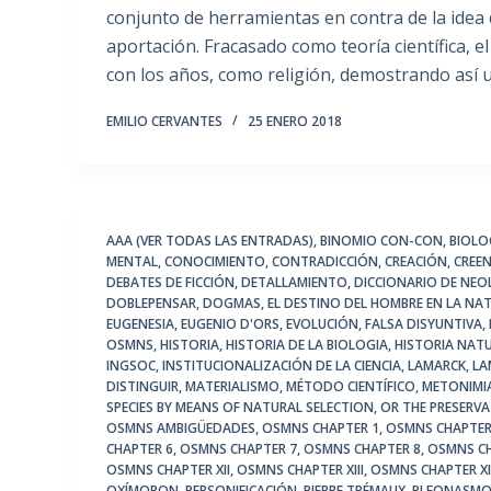
conjunto de herramientas en contra de la idea d
aportación. Fracasado como teoría científica, 
con los años, como religión, demostrando así
EMILIO CERVANTES
25 ENERO 2018
AAA (VER TODAS LAS ENTRADAS)
,
BINOMIO CON-CON
,
BIOLO
MENTAL
,
CONOCIMIENTO
,
CONTRADICCIÓN
,
CREACIÓN
,
CREEN
DEBATES DE FICCIÓN
,
DETALLAMIENTO
,
DICCIONARIO DE NE
DOBLEPENSAR
,
DOGMAS
,
EL DESTINO DEL HOMBRE EN LA NA
EUGENESIA
,
EUGENIO D'ORS
,
EVOLUCIÓN
,
FALSA DISYUNTIVA
,
OSMNS
,
HISTORIA
,
HISTORIA DE LA BIOLOGIA
,
HISTORIA NAT
INGSOC
,
INSTITUCIONALIZACIÓN DE LA CIENCIA
,
LAMARCK
,
LA
DISTINGUIR
,
MATERIALISMO
,
MÉTODO CIENTÍFICO
,
METONIMI
SPECIES BY MEANS OF NATURAL SELECTION
,
OR THE PRESERVA
OSMNS AMBIGÜEDADES
,
OSMNS CHAPTER 1
,
OSMNS CHAPTER
CHAPTER 6
,
OSMNS CHAPTER 7
,
OSMNS CHAPTER 8
,
OSMNS CH
OSMNS CHAPTER XII
,
OSMNS CHAPTER XIII
,
OSMNS CHAPTER X
OXÍMORON
,
PERSONIFICACIÓN
,
PIERRE TRÉMAUX
,
PLEONASM