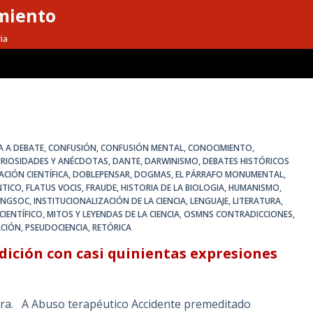
miento
ia
IA A DEBATE
,
CONFUSIÓN
,
CONFUSIÓN MENTAL
,
CONOCIMIENTO
,
URIOSIDADES Y ANÉCDOTAS
,
DANTE
,
DARWINISMO
,
DEBATES HISTÓRICOS
ACIÓN CIENTÍFICA
,
DOBLEPENSAR
,
DOGMAS
,
EL PÁRRAFO MONUMENTAL
,
NTICO
,
FLATUS VOCIS
,
FRAUDE
,
HISTORIA DE LA BIOLOGIA
,
HUMANISMO
,
INGSOC
,
INSTITUCIONALIZACIÓN DE LA CIENCIA
,
LENGUAJE
,
LITERATURA
,
IENTÍFICO
,
MITOS Y LEYENDAS DE LA CIENCIA
,
OSMNS CONTRADICCIONES
,
ACIÓN
,
PSEUDOCIENCIA
,
RETÓRICA
dición con casi quinientas expresiones
ora. A Abuso terapéutico Accidente premeditado