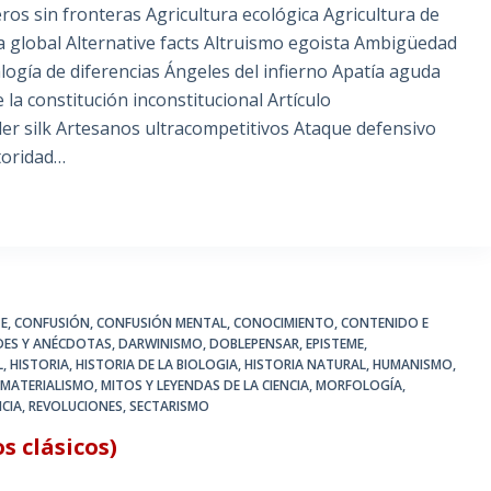
ros sin fronteras Agricultura ecológica Agricultura de
ea global Alternative facts Altruismo egoista Ambigüedad
ogía de diferencias Ángeles del infierno Apatía aguda
 la constitución inconstitucional Artículo
pider silk Artesanos ultracompetitivos Ataque defensivo
toridad…
TE
,
CONFUSIÓN
,
CONFUSIÓN MENTAL
,
CONOCIMIENTO
,
CONTENIDO E
DES Y ANÉCDOTAS
,
DARWINISMO
,
DOBLEPENSAR
,
EPISTEME
,
L
,
HISTORIA
,
HISTORIA DE LA BIOLOGIA
,
HISTORIA NATURAL
,
HUMANISMO
,
,
MATERIALISMO
,
MITOS Y LEYENDAS DE LA CIENCIA
,
MORFOLOGÍA
,
CIA
,
REVOLUCIONES
,
SECTARISMO
s clásicos)