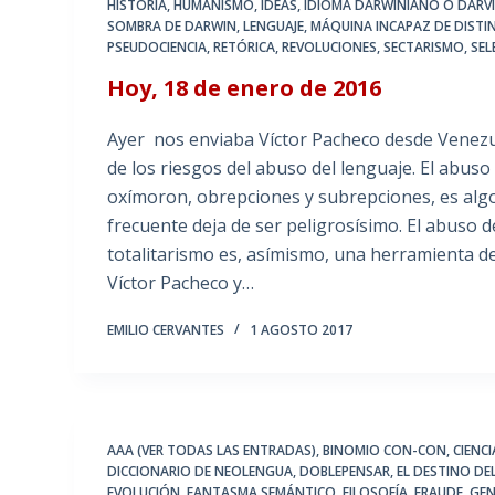
HISTORIA
,
HUMANISMO
,
IDEAS
,
IDIOMA DARWINIANO O DARV
SOMBRA DE DARWIN
,
LENGUAJE
,
MÁQUINA INCAPAZ DE DISTI
PSEUDOCIENCIA
,
RETÓRICA
,
REVOLUCIONES
,
SECTARISMO
,
SEL
Hoy, 18 de enero de 2016
Ayer nos enviaba Víctor Pacheco desde Venezue
de los riesgos del abuso del lenguaje. El abus
oxímoron, obrepciones y subrepciones, es algo
frecuente deja de ser peligrosísimo. El abuso 
totalitarismo es, asímismo, una herramienta d
Víctor Pacheco y…
EMILIO CERVANTES
1 AGOSTO 2017
AAA (VER TODAS LAS ENTRADAS)
,
BINOMIO CON-CON
,
CIENCI
DICCIONARIO DE NEOLENGUA
,
DOBLEPENSAR
,
EL DESTINO DE
EVOLUCIÓN
,
FANTASMA SEMÁNTICO
,
FILOSOFÍA
,
FRAUDE
,
GEN