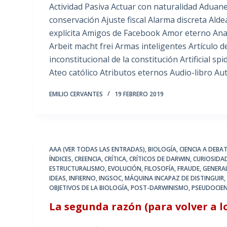
Actividad Pasiva Actuar con naturalidad Aduane
conservación Ajuste fiscal Alarma discreta Ald
explícita Amigos de Facebook Amor eterno Anal
Arbeit macht frei Armas inteligentes Artículo de
inconstitucional de la constitución Artificial s
Ateo católico Atributos eternos Audio-libro Au
EMILIO CERVANTES
19 FEBRERO 2019
AAA (VER TODAS LAS ENTRADAS)
,
BIOLOGÍA
,
CIENCIA A DEBA
ÍNDICES
,
CREENCIA
,
CRÍTICA
,
CRÍTICOS DE DARWIN
,
CURIOSIDA
ESTRUCTURALISMO
,
EVOLUCIÓN
,
FILOSOFÍA
,
FRAUDE
,
GENERA
IDEAS
,
INFIERNO
,
INGSOC
,
MÁQUINA INCAPAZ DE DISTINGUIR
OBJETIVOS DE LA BIOLOGÍA
,
POST-DARWINISMO
,
PSEUDOCIEN
La segunda razón (para volver a lo