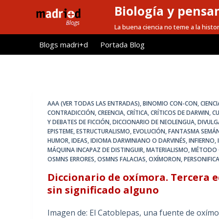
Biología y pensa
S
a
La buena ciencia no teme a la histor
l
Blogs madri+d
Portada Blog
t
a
r
a
l
AAA (VER TODAS LAS ENTRADAS)
,
BINOMIO CON-CON
,
CIENC
c
CONTRADICCIÓN
,
CREENCIA
,
CRÍTICA
,
CRÍTICOS DE DARWIN
,
C
Y DEBATES DE FICCIÓN
,
DICCIONARIO DE NEOLENGUA
,
DIVULG
o
EPISTEME
,
ESTRUCTURALISMO
,
EVOLUCIÓN
,
FANTASMA SEMÁ
n
HUMOR
,
IDEAS
,
IDIOMA DARWINIANO O DARVINÉS
,
INFIERNO
,
t
MÁQUINA INCAPAZ DE DISTINGUIR
,
MATERIALISMO
,
MÉTODO C
OSMNS ERRORES
,
OSMNS FALACIAS
,
OXÍMORON
,
PERSONIFIC
e
Diccionario de oxímora. Tercera e
n
sin significado alguno
i
d
Imagen de: El Catoblepas, una fuente de oxím
o