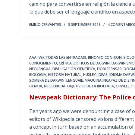
camino para convertirse en religión la ciencia u
lo que debe ser el lenguaje científico en aspec
EMILIO CERVANTES
3 SEPTIEMBRE 2018
4 COMENTARIO
AAA (VER TODAS LAS ENTRADAS)
,
BINOMIO CON-CON
,
BIOLO
CONOCIMIENTO
,
CRÍTICA
,
CRÍTICOS DE DARWIN
,
DARWINISMO
NEOLENGUA
,
DIVULGACIÓN CIENTÍFICA
,
DOBLEPENSAR
,
DOGM
BIOLOGIA
,
HISTORIA NATURAL
,
HUXLEY
,
IDEAS
,
IDIOMA DARWI
SOMBRA DE DARWIN
,
LENGUAJE
,
MÁQUINA INCAPAZ DE DISTI
CIENCIA
,
NEOLENGUA
,
OBJETIVOS DE LA BIOLOGÍA
,
ORWELL
,
P
Newspeak Dictionary: The Police 
Ten years ago we were denouncing a case of cen
editors of Wikipedia censored visions differen
a concept in turn based on an accumulation of
by insults and provocations but not only that,