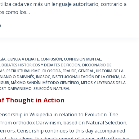
tiliza cada vez más un lenguaje autoritario, contrario a
tos como los…
S
GÍA
,
CIENCIA A DEBATE
,
CONFUSIÓN
,
CONFUSIÓN MENTAL
,
,
DEBATES HISTÓRICOS Y DEBATES DE FICCIÓN
,
DICCIONARIO DE
AS
,
ESTRUCTURALISMO
,
FILOSOFÍA
,
FRAUDE
,
GENERAL
,
HISTORIA DE LA
NIANO O DARVINÉS
,
INGSOC
,
INSTITUCIONALIZACIÓN DE LA CIENCIA
,
LA
NGUIR
,
MÁXIMO SANDÍN
,
MÉTODO CIENTÍFICO
,
MITOS Y LEYENDAS DE LA
OST-DARWINISMO
,
SELECCIÓN NATURAL
of Thought in Action
sorship in Wikipedia in relation to Evolution. The
t from orthodox Darwinism, based on Natural Selection,
 errors. Censorship continues to this day accompanied
 but also allows the development of pages with offensive