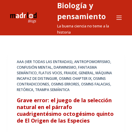
Biología y
S
a
pensamiento
l
La buena ciencia no teme a la
t
historia
a
r
a
l
AAA (VER TODAS LAS ENTRADAS)
,
ANTROPOMORFISMO
,
CONFUSIÓN MENTAL
,
DARWINISMO
,
FANTASMA
c
SEMÁNTICO
,
FLATUS VOCIS
,
FRAUDE
,
GENERAL
,
MÁQUINA
o
INCAPAZ DE DISTINGUIR
,
OSMNS CHAPTER IX
,
OSMNS
n
CONTRADICCIONES
,
OSMNS ERRORES
,
OSMNS FALACIAS
,
RETÓRICA
,
TRAMPA SEMÁNTICA
t
e
Grave error: el juego de la selección
n
natural en el párrafo
cuadrigentésimo octogésimo quinto
i
de El Origen de las Especies
d
o