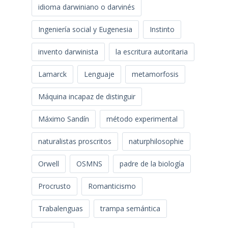
idioma darwiniano o darvinés
Ingeniería social y Eugenesia
Instinto
invento darwinista
la escritura autoritaria
Lamarck
Lenguaje
metamorfosis
Máquina incapaz de distinguir
Máximo Sandín
método experimental
naturalistas proscritos
naturphilosophie
Orwell
OSMNS
padre de la biología
Procrusto
Romanticismo
Trabalenguas
trampa semántica