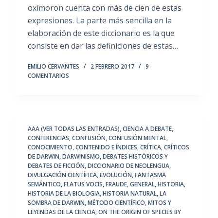
oxímoron cuenta con más de cien de estas
expresiones. La parte más sencilla en la
elaboración de este diccionario es la que
consiste en dar las definiciones de estas…
EMILIO CERVANTES
2 FEBRERO 2017
9
COMENTARIOS
AAA (VER TODAS LAS ENTRADAS)
,
CIENCIA A DEBATE
,
CONFERENCIAS
,
CONFUSIÓN
,
CONFUSIÓN MENTAL
,
CONOCIMIENTO
,
CONTENIDO E ÍNDICES
,
CRÍTICA
,
CRÍTICOS
DE DARWIN
,
DARWINISMO
,
DEBATES HISTÓRICOS Y
DEBATES DE FICCIÓN
,
DICCIONARIO DE NEOLENGUA
,
DIVULGACIÓN CIENTÍFICA
,
EVOLUCIÓN
,
FANTASMA
SEMÁNTICO
,
FLATUS VOCIS
,
FRAUDE
,
GENERAL
,
HISTORIA
,
HISTORIA DE LA BIOLOGIA
,
HISTORIA NATURAL
,
LA
SOMBRA DE DARWIN
,
MÉTODO CIENTÍFICO
,
MITOS Y
LEYENDAS DE LA CIENCIA
,
ON THE ORIGIN OF SPECIES BY