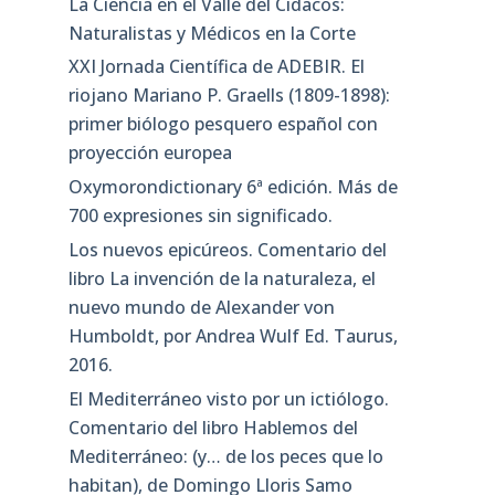
calagurritano en el Museo Nacional de
Ciencias Naturales
Sendero de la memoria: Homenaje a
Carlos Martín Escorza
XXIII Reunión Científica de ADEBIR,
miércoles, 13 de mayo de 2022. Genómica
Nutricional
XXII Reunión Científica de ADEBIR,
miércoles, 5 de mayo de 2021. Variedades
de vid del Rioja
La Ciencia en el Valle del Cidacos:
Naturalistas y Médicos en la Corte
XXI Jornada Científica de ADEBIR. El
riojano Mariano P. Graells (1809-1898):
primer biólogo pesquero español con
proyección europea