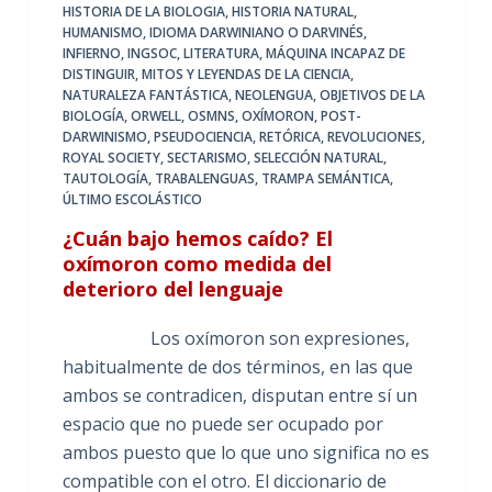
HISTORIA DE LA BIOLOGIA
,
HISTORIA NATURAL
,
HUMANISMO
,
IDIOMA DARWINIANO O DARVINÉS
,
INFIERNO
,
INGSOC
,
LITERATURA
,
MÁQUINA INCAPAZ DE
DISTINGUIR
,
MITOS Y LEYENDAS DE LA CIENCIA
,
NATURALEZA FANTÁSTICA
,
NEOLENGUA
,
OBJETIVOS DE LA
BIOLOGÍA
,
ORWELL
,
OSMNS
,
OXÍMORON
,
POST-
DARWINISMO
,
PSEUDOCIENCIA
,
RETÓRICA
,
REVOLUCIONES
,
ROYAL SOCIETY
,
SECTARISMO
,
SELECCIÓN NATURAL
,
TAUTOLOGÍA
,
TRABALENGUAS
,
TRAMPA SEMÁNTICA
,
ÚLTIMO ESCOLÁSTICO
¿Cuán bajo hemos caído? El
oxímoron como medida del
deterioro del lenguaje
Los oxímoron son expresiones,
habitualmente de dos términos, en las que
ambos se contradicen, disputan entre sí un
espacio que no puede ser ocupado por
ambos puesto que lo que uno significa no es
compatible con el otro. El diccionario de