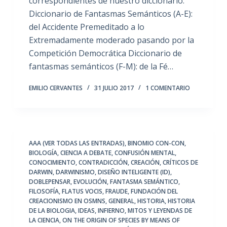
correspondientes de nuestro diccionario:
Diccionario de Fantasmas Semánticos (A-E):
del Accidente Premeditado a lo
Extremadamente moderado pasando por la
Competición Democrática Diccionario de
fantasmas semánticos (F-M): de la Fé…
EMILIO CERVANTES
31 JULIO 2017
1 COMENTARIO
AAA (VER TODAS LAS ENTRADAS)
,
BINOMIO CON-CON
,
BIOLOGÍA
,
CIENCIA A DEBATE
,
CONFUSIÓN MENTAL
,
CONOCIMIENTO
,
CONTRADICCIÓN
,
CREACIÓN
,
CRÍTICOS DE
DARWIN
,
DARWINISMO
,
DISEÑO INTELIGENTE (ID)
,
DOBLEPENSAR
,
EVOLUCIÓN
,
FANTASMA SEMÁNTICO
,
FILOSOFÍA
,
FLATUS VOCIS
,
FRAUDE
,
FUNDACIÓN DEL
CREACIONISMO EN OSMNS
,
GENERAL
,
HISTORIA
,
HISTORIA
DE LA BIOLOGIA
,
IDEAS
,
INFIERNO
,
MITOS Y LEYENDAS DE
LA CIENCIA
,
ON THE ORIGIN OF SPECIES BY MEANS OF