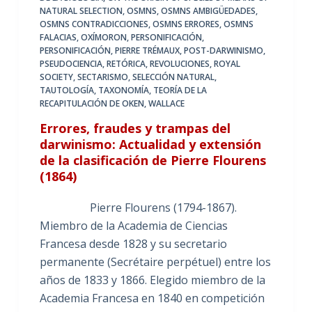
NATURAL SELECTION
,
OSMNS
,
OSMNS AMBIGÜEDADES
,
OSMNS CONTRADICCIONES
,
OSMNS ERRORES
,
OSMNS
FALACIAS
,
OXÍMORON
,
PERSONIFICACIÓN
,
PERSONIFICACIÓN
,
PIERRE TRÉMAUX
,
POST-DARWINISMO
,
PSEUDOCIENCIA
,
RETÓRICA
,
REVOLUCIONES
,
ROYAL
SOCIETY
,
SECTARISMO
,
SELECCIÓN NATURAL
,
TAUTOLOGÍA
,
TAXONOMÍA
,
TEORÍA DE LA
RECAPITULACIÓN DE OKEN
,
WALLACE
Errores, fraudes y trampas del
darwinismo: Actualidad y extensión
de la clasificación de Pierre Flourens
(1864)
Pierre Flourens (1794-1867).
Miembro de la Academia de Ciencias
Francesa desde 1828 y su secretario
permanente (Secrétaire perpétuel) entre los
años de 1833 y 1866. Elegido miembro de la
Academia Francesa en 1840 en competición