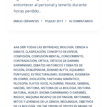
entontecer al personal y tenerlo durante
horas perdido…
EMILIO CERVANTES
19 JULIO 2017
16 COMENTARIOS
AAA (VER TODAS LAS ENTRADAS)
,
BIOLOGÍA
,
CIENCIA A
DEBATE
,
CLASIFICACIÓN
,
CONCEPTO DE ESPECIE
,
CONFUSIÓN
,
CONFUSIÓN MENTAL
,
CONOCIMIENTO
,
CONTRADICCIÓN
,
CRÍTICA
,
CRÍTICOS DE DARWIN
,
DARWINISMO
,
DEBATES HISTÓRICOS Y DEBATES DE
FICCIÓN
,
DOBLEPENSAR
,
EDWARD BLYTH
,
EQUILIBRIO
PUNTUADO
,
ESTRUCTURALISMO
,
EUGENESIA
,
EUGENESIA
EN OSMNS
,
EVOLUCIÓN
,
FANTASMA SEMÁNTICO
,
FILOSOFÍA
,
FLATUS VOCIS
,
FLOURENS
,
FRAUDE
,
GENERAL
,
HAECKEL
,
HISTORIA
,
HISTORIA DE LA BIOLOGIA
,
HISTORIA
NATURAL
,
HUXLEY
,
IDIOMA DARWINIANO O DARVINÉS
,
INGSOC
,
MÁQUINA INCAPAZ DE DISTINGUIR
,
METONIMIA
,
MITOS Y LEYENDAS DE LA CIENCIA
,
NEOLENGUA
,
OBJETIVOS
DE LA BIOLOGÍA
,
ON THE ORIGIN OF SPECIES BY MEANS OF