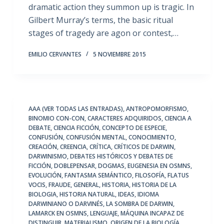
dramatic action they summon up is tragic. In
Gilbert Murray’s terms, the basic ritual
stages of tragedy are agon or contest,…
EMILIO CERVANTES
5 NOVIEMBRE 2015
AAA (VER TODAS LAS ENTRADAS)
,
ANTROPOMORFISMO
,
BINOMIO CON-CON
,
CARACTERES ADQUIRIDOS
,
CIENCIA A
DEBATE
,
CIENCIA FICCIÓN
,
CONCEPTO DE ESPECIE
,
CONFUSIÓN
,
CONFUSIÓN MENTAL
,
CONOCIMIENTO
,
CREACIÓN
,
CREENCIA
,
CRÍTICA
,
CRÍTICOS DE DARWIN
,
DARWINISMO
,
DEBATES HISTÓRICOS Y DEBATES DE
FICCIÓN
,
DOBLEPENSAR
,
DOGMAS
,
EUGENESIA EN OSMNS
,
EVOLUCIÓN
,
FANTASMA SEMÁNTICO
,
FILOSOFÍA
,
FLATUS
VOCIS
,
FRAUDE
,
GENERAL
,
HISTORIA
,
HISTORIA DE LA
BIOLOGIA
,
HISTORIA NATURAL
,
IDEAS
,
IDIOMA
DARWINIANO O DARVINÉS
,
LA SOMBRA DE DARWIN
,
LAMARCK EN OSMNS
,
LENGUAJE
,
MÁQUINA INCAPAZ DE
DISTINGUIR
,
MATERIALISMO
,
ORIGEN DE LA BIOLOGÍA
,