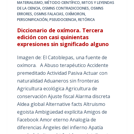
MATERIALISMO
,
MÉTODO CIENTÍFICO
,
MITOS Y LEYENDAS
DE LA CIENCIA
,
OSMNS CONTRADICCIONES
,
OSMNS
ERRORES
,
OSMNS FALACIAS
,
OXÍMORON
,
PERSONIFICACIÓN
,
PSEUDOCIENCIA
,
RETÓRICA
Diccionario de oxímora. Tercera
edición con casi quinientas
expresiones sin significado alguno
Imagen de: El Catoblepas, una fuente de
oxímora. A Abuso terapéutico Accidente
premeditado Actividad Pasiva Actuar con
naturalidad Aduaneros sin fronteras
Agricultura ecológica Agricultura de
conservación Ajuste fiscal Alarma discreta
Aldea global Alternative facts Altruismo
egoista Ambigüedad explícita Amigos de
Facebook Amor eterno Analogía de
diferencias Ángeles del infierno Apatía