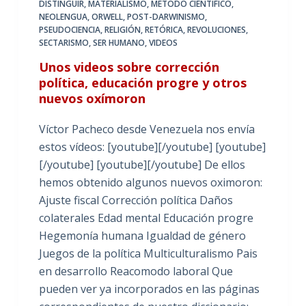
DISTINGUIR
,
MATERIALISMO
,
MÉTODO CIENTÍFICO
,
NEOLENGUA
,
ORWELL
,
POST-DARWINISMO
,
PSEUDOCIENCIA
,
RELIGIÓN
,
RETÓRICA
,
REVOLUCIONES
,
SECTARISMO
,
SER HUMANO
,
VIDEOS
Unos videos sobre corrección
política, educación progre y otros
nuevos oxímoron
Víctor Pacheco desde Venezuela nos envía
estos vídeos: [youtube][/youtube] [youtube]
[/youtube] [youtube][/youtube] De ellos
hemos obtenido algunos nuevos oximoron:
Ajuste fiscal Corrección política Daños
colaterales Edad mental Educación progre
Hegemonía humana Igualdad de género
Juegos de la política Multiculturalismo Pais
en desarrollo Reacomodo laboral Que
pueden ver ya incorporados en las páginas