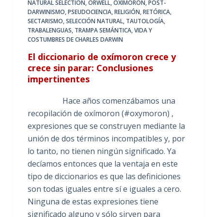
NATURAL SELECTION
,
ORWELL
,
OXÍMORON
,
POST-
DARWINISMO
,
PSEUDOCIENCIA
,
RELIGIÓN
,
RETÓRICA
,
SECTARISMO
,
SELECCIÓN NATURAL
,
TAUTOLOGÍA
,
TRABALENGUAS
,
TRAMPA SEMÁNTICA
,
VIDA Y
COSTUMBRES DE CHARLES DARWIN
El diccionario de oxímoron crece y
crece sin parar: Conclusiones
impertinentes
Hace años comenzábamos una
recopilación de oxímoron (#oxymoron) ,
expresiones que se construyen mediante la
unión de dos términos incompatibles y, por
lo tanto, no tienen ningún significado. Ya
decíamos entonces que la ventaja en este
tipo de diccionarios es que las definiciones
son todas iguales entre sí e iguales a cero.
Ninguna de estas expresiones tiene
significado alguno y sólo sirven para