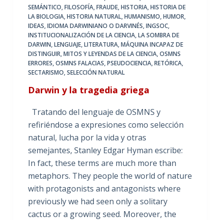
SEMÁNTICO
,
FILOSOFÍA
,
FRAUDE
,
HISTORIA
,
HISTORIA DE
LA BIOLOGIA
,
HISTORIA NATURAL
,
HUMANISMO
,
HUMOR
,
IDEAS
,
IDIOMA DARWINIANO O DARVINÉS
,
INGSOC
,
INSTITUCIONALIZACIÓN DE LA CIENCIA
,
LA SOMBRA DE
DARWIN
,
LENGUAJE
,
LITERATURA
,
MÁQUINA INCAPAZ DE
DISTINGUIR
,
MITOS Y LEYENDAS DE LA CIENCIA
,
OSMNS
ERRORES
,
OSMNS FALACIAS
,
PSEUDOCIENCIA
,
RETÓRICA
,
SECTARISMO
,
SELECCIÓN NATURAL
Darwin y la tragedia griega
Tratando del lenguaje de OSMNS y
refiriéndose a expresiones como selección
natural, lucha por la vida y otras
semejantes, Stanley Edgar Hyman escribe:
In fact, these terms are much more than
metaphors. They people the world of nature
with protagonists and antagonists where
previously we had seen only a solitary
cactus or a growing seed. Moreover, the