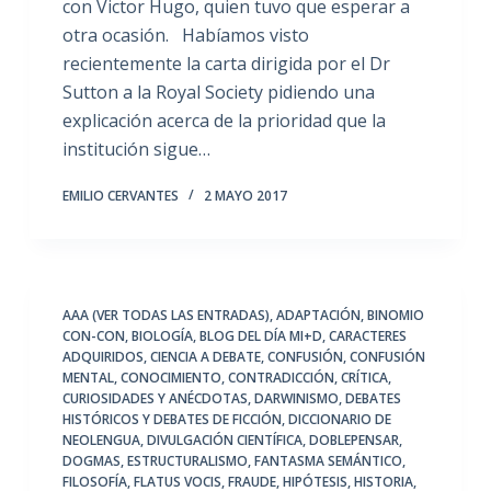
con Victor Hugo, quien tuvo que esperar a
otra ocasión. Habíamos visto
recientemente la carta dirigida por el Dr
Sutton a la Royal Society pidiendo una
explicación acerca de la prioridad que la
institución sigue…
EMILIO CERVANTES
2 MAYO 2017
AAA (VER TODAS LAS ENTRADAS)
,
ADAPTACIÓN
,
BINOMIO
CON-CON
,
BIOLOGÍA
,
BLOG DEL DÍA MI+D
,
CARACTERES
ADQUIRIDOS
,
CIENCIA A DEBATE
,
CONFUSIÓN
,
CONFUSIÓN
MENTAL
,
CONOCIMIENTO
,
CONTRADICCIÓN
,
CRÍTICA
,
CURIOSIDADES Y ANÉCDOTAS
,
DARWINISMO
,
DEBATES
HISTÓRICOS Y DEBATES DE FICCIÓN
,
DICCIONARIO DE
NEOLENGUA
,
DIVULGACIÓN CIENTÍFICA
,
DOBLEPENSAR
,
DOGMAS
,
ESTRUCTURALISMO
,
FANTASMA SEMÁNTICO
,
FILOSOFÍA
,
FLATUS VOCIS
,
FRAUDE
,
HIPÓTESIS
,
HISTORIA
,