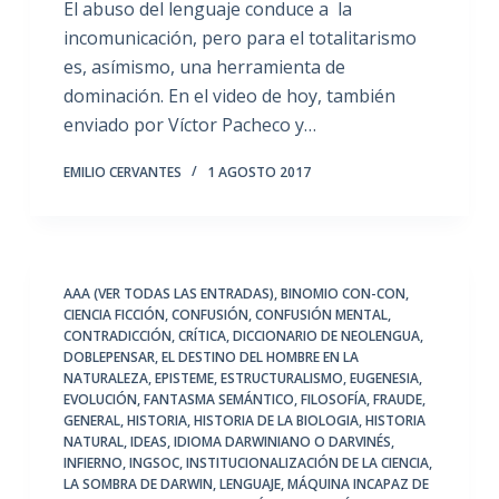
El abuso del lenguaje conduce a la
incomunicación, pero para el totalitarismo
es, asímismo, una herramienta de
dominación. En el video de hoy, también
enviado por Víctor Pacheco y…
EMILIO CERVANTES
1 AGOSTO 2017
AAA (VER TODAS LAS ENTRADAS)
,
BINOMIO CON-CON
,
CIENCIA FICCIÓN
,
CONFUSIÓN
,
CONFUSIÓN MENTAL
,
CONTRADICCIÓN
,
CRÍTICA
,
DICCIONARIO DE NEOLENGUA
,
DOBLEPENSAR
,
EL DESTINO DEL HOMBRE EN LA
NATURALEZA
,
EPISTEME
,
ESTRUCTURALISMO
,
EUGENESIA
,
EVOLUCIÓN
,
FANTASMA SEMÁNTICO
,
FILOSOFÍA
,
FRAUDE
,
GENERAL
,
HISTORIA
,
HISTORIA DE LA BIOLOGIA
,
HISTORIA
NATURAL
,
IDEAS
,
IDIOMA DARWINIANO O DARVINÉS
,
INFIERNO
,
INGSOC
,
INSTITUCIONALIZACIÓN DE LA CIENCIA
,
LA SOMBRA DE DARWIN
,
LENGUAJE
,
MÁQUINA INCAPAZ DE