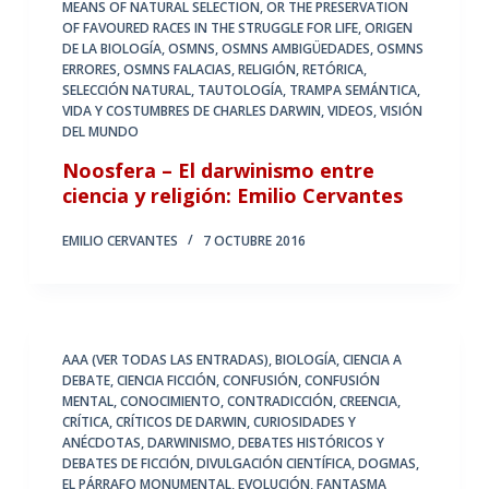
MEANS OF NATURAL SELECTION
,
OR THE PRESERVATION
OF FAVOURED RACES IN THE STRUGGLE FOR LIFE
,
ORIGEN
DE LA BIOLOGÍA
,
OSMNS
,
OSMNS AMBIGÜEDADES
,
OSMNS
ERRORES
,
OSMNS FALACIAS
,
RELIGIÓN
,
RETÓRICA
,
SELECCIÓN NATURAL
,
TAUTOLOGÍA
,
TRAMPA SEMÁNTICA
,
VIDA Y COSTUMBRES DE CHARLES DARWIN
,
VIDEOS
,
VISIÓN
DEL MUNDO
Noosfera – El darwinismo entre
ciencia y religión: Emilio Cervantes
EMILIO CERVANTES
7 OCTUBRE 2016
AAA (VER TODAS LAS ENTRADAS)
,
BIOLOGÍA
,
CIENCIA A
DEBATE
,
CIENCIA FICCIÓN
,
CONFUSIÓN
,
CONFUSIÓN
MENTAL
,
CONOCIMIENTO
,
CONTRADICCIÓN
,
CREENCIA
,
CRÍTICA
,
CRÍTICOS DE DARWIN
,
CURIOSIDADES Y
ANÉCDOTAS
,
DARWINISMO
,
DEBATES HISTÓRICOS Y
DEBATES DE FICCIÓN
,
DIVULGACIÓN CIENTÍFICA
,
DOGMAS
,
EL PÁRRAFO MONUMENTAL
,
EVOLUCIÓN
,
FANTASMA