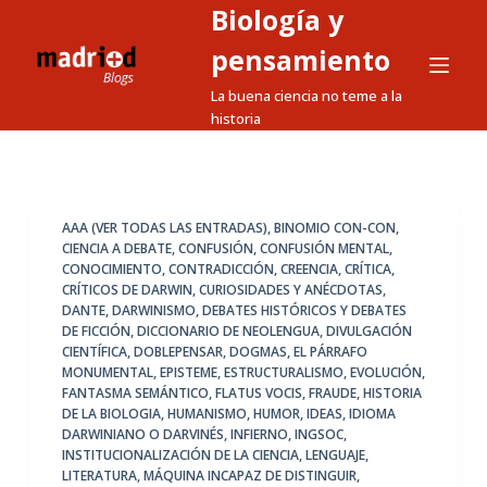
Biología y
S
a
pensamiento
l
La buena ciencia no teme a la
t
historia
a
r
a
l
AAA (VER TODAS LAS ENTRADAS)
,
BINOMIO CON-CON
,
CIENCIA A DEBATE
,
CONFUSIÓN
,
CONFUSIÓN MENTAL
,
c
CONOCIMIENTO
,
CONTRADICCIÓN
,
CREENCIA
,
CRÍTICA
,
o
CRÍTICOS DE DARWIN
,
CURIOSIDADES Y ANÉCDOTAS
,
n
DANTE
,
DARWINISMO
,
DEBATES HISTÓRICOS Y DEBATES
DE FICCIÓN
,
DICCIONARIO DE NEOLENGUA
,
DIVULGACIÓN
t
CIENTÍFICA
,
DOBLEPENSAR
,
DOGMAS
,
EL PÁRRAFO
e
MONUMENTAL
,
EPISTEME
,
ESTRUCTURALISMO
,
EVOLUCIÓN
,
n
FANTASMA SEMÁNTICO
,
FLATUS VOCIS
,
FRAUDE
,
HISTORIA
DE LA BIOLOGIA
,
HUMANISMO
,
HUMOR
,
IDEAS
,
IDIOMA
i
DARWINIANO O DARVINÉS
,
INFIERNO
,
INGSOC
,
d
INSTITUCIONALIZACIÓN DE LA CIENCIA
,
LENGUAJE
,
o
LITERATURA
,
MÁQUINA INCAPAZ DE DISTINGUIR
,