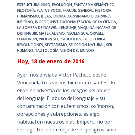
ESTRUCTURALISMO
,
EVOLUCIÓN
,
FANTASMA SEMÁNTICO
,
FILOSOFÍA
,
FLATUS VOCIS
,
FRAUDE
,
GENERAL
,
HISTORIA
,
HUMANISMO
,
IDEAS
,
IDIOMA DARWINIANO O DARVINÉS
,
INFIERNO
,
INGSOC
,
INSTITUCIONALIZACIÓN DE LA CIENCIA
,
LA SOMBRA DE DARWIN
,
LENGUAJE
,
MÁQUINA INCAPAZ DE
DISTINGUIR
,
MATERIALISMO
,
NEOLENGUA
,
ORWELL
,
OXÍMORON
,
PROGRESO
,
PSEUDOCIENCIA
,
RETÓRICA
,
REVOLUCIONES
,
SECTARISMO
,
SELECCIÓN NATURAL
,
SER
HUMANO
,
TAUTOLOGÍA
,
VISIÓN DEL MUNDO
Hoy, 18 de enero de 2016
Ayer nos enviaba Víctor Pacheco desde
Venezuela tres videos bien interesantes. En
ellos se advertía de los riesgos del abuso
del lenguaje. El abuso del lenguaje y su
contaminación con eufemismos, oxímoron,
obrepciones y subrepciones, es algo
habitual en nuestros días. Empero, no por
ser algo frecuente deja de ser peligrosísimo.