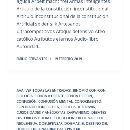
aguda Arbeit macht frei Armas inteligentes
Artículo de la constitución inconstitucional
Artículo inconstitucional de la constitución
Artificial spider silk Artesanos
ultracompetitivos Ataque defensivo Ateo
católico Atributos eternos Audio-libro
Autoridad…
EMILIO CERVANTES
19 FEBRERO 2019
AAA (VER TODAS LAS ENTRADAS)
,
BINOMIO CON-CON
,
BIOLOGÍA
,
CIENCIA A DEBATE
,
CIENCIA FICCIÓN
,
CONFUSIÓN
,
CONFUSIÓN MENTAL
,
CONOCIMIENTO
,
CONTRADICCIÓN
,
CRÍTICA
,
CRÍTICOS DE DARWIN
,
CURIOSIDADES Y ANÉCDOTAS
,
DARWINISMO
,
DEBATES
HISTÓRICOS Y DEBATES DE FICCIÓN
,
DICCIONARIO DE
NEOLENGUA
,
DOBLEPENSAR
,
DOGMAS
,
EL DESTINO DEL
HOMBRE EN LA NATURALEZA
,
EPISTEME
,