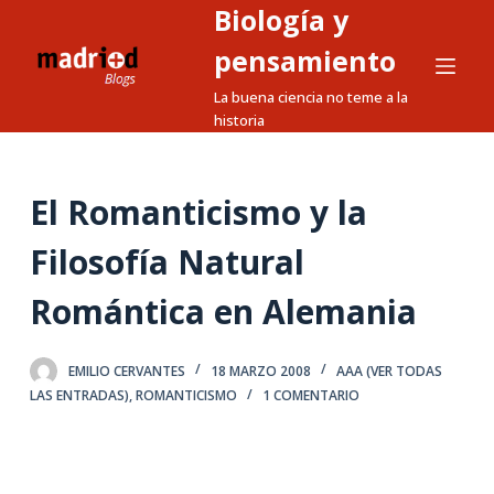
Biología y
S
a
pensamiento
l
La buena ciencia no teme a la
t
historia
a
r
a
El Romanticismo y la
l
Filosofía Natural
c
o
Romántica en Alemania
n
t
e
EMILIO CERVANTES
18 MARZO 2008
AAA (VER TODAS
LAS ENTRADAS)
,
ROMANTICISMO
1 COMENTARIO
n
i
d
o