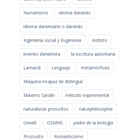
Humanismo
idioma darvinés
idioma darwiniano o darvinés
Ingeniería social y Eugenesia
Instinto
invento darwinista
la escritura autoritaria
Lamarck
Lenguaje
metamorfosis
Máquina incapaz de distinguir
Máximo Sandín
método experimental
naturalistas proscritos
naturphilosophie
Orwell
OSMNS
padre de la biología
Procrusto
Romanticismo