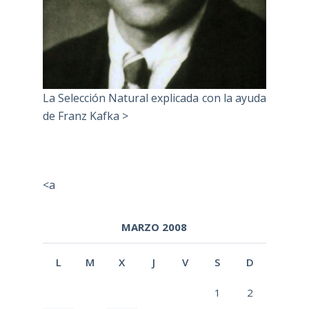
La Selección Natural explicada con la ayuda
de Franz Kafka >
<a
MARZO 2008
L
M
X
J
V
S
D
1
2