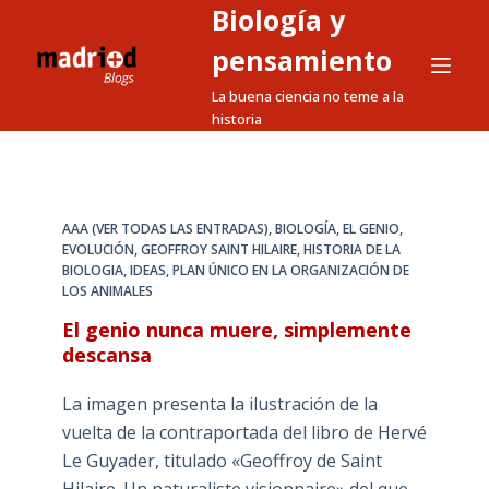
Biología y
S
a
pensamiento
l
La buena ciencia no teme a la
t
historia
a
r
a
l
AAA (VER TODAS LAS ENTRADAS)
,
BIOLOGÍA
,
EL GENIO
,
EVOLUCIÓN
,
GEOFFROY SAINT HILAIRE
,
HISTORIA DE LA
c
BIOLOGIA
,
IDEAS
,
PLAN ÚNICO EN LA ORGANIZACIÓN DE
o
LOS ANIMALES
n
El genio nunca muere, simplemente
t
descansa
e
n
La imagen presenta la ilustración de la
i
vuelta de la contraportada del libro de Hervé
d
Le Guyader, titulado «Geoffroy de Saint
o
Hilaire. Un naturaliste visionnaire» del que