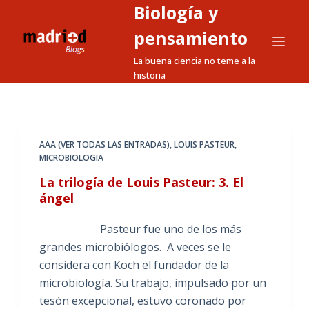
Biología y
S
a
pensamiento
l
La buena ciencia no teme a la
t
historia
a
r
a
l
AAA (VER TODAS LAS ENTRADAS)
,
LOUIS PASTEUR
,
MICROBIOLOGIA
c
o
La trilogía de Louis Pasteur: 3. El
n
ángel
t
Pasteur fue uno de los más
e
grandes microbiólogos. A veces se le
n
considera con Koch el fundador de la
i
microbiología. Su trabajo, impulsado por un
d
tesón excepcional, estuvo coronado por
o