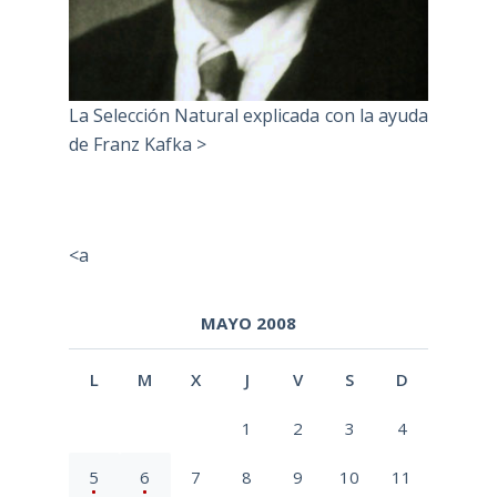
La Selección Natural explicada con la ayuda
de Franz Kafka >
<a
MAYO 2008
L
M
X
J
V
S
D
1
2
3
4
5
6
7
8
9
10
11