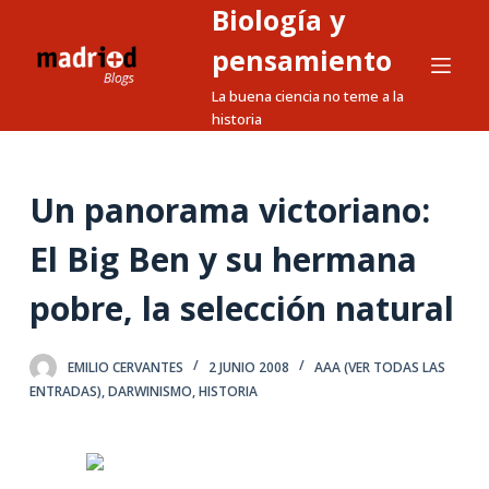
Biología y
S
a
pensamiento
l
La buena ciencia no teme a la
t
historia
a
r
a
Un panorama victoriano:
l
El Big Ben y su hermana
c
o
pobre, la selección natural
n
t
e
EMILIO CERVANTES
2 JUNIO 2008
AAA (VER TODAS LAS
ENTRADAS)
,
DARWINISMO
,
HISTORIA
n
i
d
o