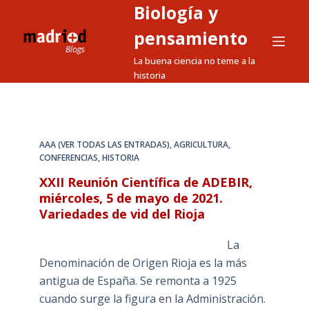
Biología y
S
a
pensamiento
l
La buena ciencia no teme a la
t
historia
a
r
a
l
AAA (VER TODAS LAS ENTRADAS)
,
AGRICULTURA
,
CONFERENCIAS
,
HISTORIA
c
o
XXII Reunión Científica de ADEBIR,
n
miércoles, 5 de mayo de 2021.
Variedades de vid del Rioja
t
e
La
n
Denominación de Origen Rioja es la más
i
antigua de España. Se remonta a 1925
d
cuando surge la figura en la Administración.
o