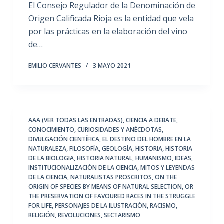
El Consejo Regulador de la Denominación de
Origen Calificada Rioja es la entidad que vela
por las prácticas en la elaboración del vino
de…
EMILIO CERVANTES
3 MAYO 2021
AAA (VER TODAS LAS ENTRADAS)
,
CIENCIA A DEBATE
,
CONOCIMIENTO
,
CURIOSIDADES Y ANÉCDOTAS
,
DIVULGACIÓN CIENTÍFICA
,
EL DESTINO DEL HOMBRE EN LA
NATURALEZA
,
FILOSOFÍA
,
GEOLOGÍA
,
HISTORIA
,
HISTORIA
DE LA BIOLOGIA
,
HISTORIA NATURAL
,
HUMANISMO
,
IDEAS
,
INSTITUCIONALIZACIÓN DE LA CIENCIA
,
MITOS Y LEYENDAS
DE LA CIENCIA
,
NATURALISTAS PROSCRITOS
,
ON THE
ORIGIN OF SPECIES BY MEANS OF NATURAL SELECTION
,
OR
THE PRESERVATION OF FAVOURED RACES IN THE STRUGGLE
FOR LIFE
,
PERSONAJES DE LA ILUSTRACIÓN
,
RACISMO
,
RELIGIÓN
,
REVOLUCIONES
,
SECTARISMO