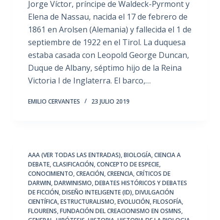
Jorge Víctor, príncipe de Waldeck-Pyrmont y
Elena de Nassau, nacida el 17 de febrero de
1861 en Arolsen (Alemania) y fallecida el 1 de
septiembre de 1922 en el Tirol. La duquesa
estaba casada con Leopold George Duncan,
Duque de Albany, séptimo hijo de la Reina
Victoria I de Inglaterra. El barco,…
EMILIO CERVANTES
23 JULIO 2019
AAA (VER TODAS LAS ENTRADAS)
,
BIOLOGÍA
,
CIENCIA A
DEBATE
,
CLASIFICACIÓN
,
CONCEPTO DE ESPECIE
,
CONOCIMIENTO
,
CREACIÓN
,
CREENCIA
,
CRÍTICOS DE
DARWIN
,
DARWINISMO
,
DEBATES HISTÓRICOS Y DEBATES
DE FICCIÓN
,
DISEÑO INTELIGENTE (ID)
,
DIVULGACIÓN
CIENTÍFICA
,
ESTRUCTURALISMO
,
EVOLUCIÓN
,
FILOSOFÍA
,
FLOURENS
,
FUNDACIÓN DEL CREACIONISMO EN OSMNS
,