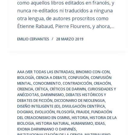
como aquellos libros editados en francés, y
nunca re-editados ni traducidos a ninguna
otra lengua, de autores proscritos como
Étienne Rabaud, Pierre Flourens, y ahora,…
EMILIO CERVANTES
28 MARZO 2019
AAA (VER TODAS LAS ENTRADAS)
,
BINOMIO CON-CON
,
BIOLOGÍA
,
CIENCIA A DEBATE
,
CONFUSIÓN
,
CONFUSIÓN
MENTAL
,
CONOCIMIENTO
,
CONTRADICCIÓN
,
CREACIÓN
,
CREENCIA
,
CRÍTICA
,
CRÍTICOS DE DARWIN
,
CURIOSIDADES Y
ANÉCDOTAS
,
DARWINISMO
,
DEBATES HISTÓRICOS Y
DEBATES DE FICCIÓN
,
DICCIONARIO DE NEOLENGUA
,
DISEÑO INTELIGENTE (ID)
,
DIVULGACIÓN CIENTÍFICA
,
DOGMAS
,
EVOLUCIÓN
,
FILOSOFÍA
,
FRAUDE
,
FUNDACIÓN
DEL CREACIONISMO EN OSMNS
,
HISTORIA
,
HISTORIA DE LA
BIOLOGIA
,
HISTORIA NATURAL
,
HUMANISMO
,
IDEAS
,
IDIOMA DARWINIANO O DARVINÉS
,
INSTITUCIONALIZACIÓN DE LA CIENCIA
,
MATERIALISMO
,