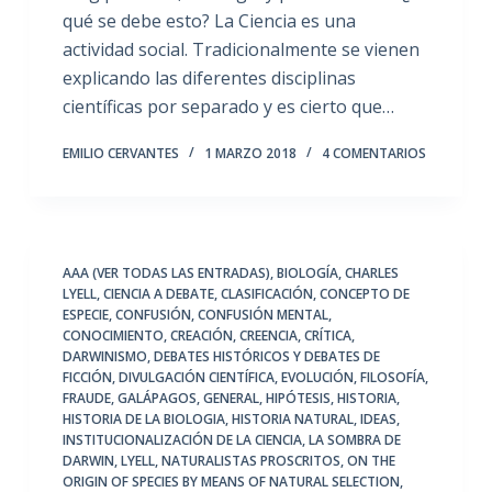
qué se debe esto? La Ciencia es una
actividad social. Tradicionalmente se vienen
explicando las diferentes disciplinas
científicas por separado y es cierto que…
EMILIO CERVANTES
1 MARZO 2018
4 COMENTARIOS
AAA (VER TODAS LAS ENTRADAS)
,
BIOLOGÍA
,
CHARLES
LYELL
,
CIENCIA A DEBATE
,
CLASIFICACIÓN
,
CONCEPTO DE
ESPECIE
,
CONFUSIÓN
,
CONFUSIÓN MENTAL
,
CONOCIMIENTO
,
CREACIÓN
,
CREENCIA
,
CRÍTICA
,
DARWINISMO
,
DEBATES HISTÓRICOS Y DEBATES DE
FICCIÓN
,
DIVULGACIÓN CIENTÍFICA
,
EVOLUCIÓN
,
FILOSOFÍA
,
FRAUDE
,
GALÁPAGOS
,
GENERAL
,
HIPÓTESIS
,
HISTORIA
,
HISTORIA DE LA BIOLOGIA
,
HISTORIA NATURAL
,
IDEAS
,
INSTITUCIONALIZACIÓN DE LA CIENCIA
,
LA SOMBRA DE
DARWIN
,
LYELL
,
NATURALISTAS PROSCRITOS
,
ON THE
ORIGIN OF SPECIES BY MEANS OF NATURAL SELECTION
,