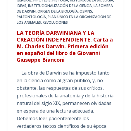
GENERAL
,
HIPÓTESIS
,
HISTORIA
,
HISTORIA DE LA BIOLOGIA
,
IDEAS
,
INSTITUCIONALIZACIÓN DE LA CIENCIA
,
LA SOMBRA
DE DARWIN
,
ORIGEN DE LA BIOLOGÍA
,
OSMNS
,
PALEONTOLOGÍA
,
PLAN ÚNICO EN LA ORGANIZACIÓN DE
LOS ANIMALES
,
REVOLUCIONES
LA TEORÍA DARWINIANA Y LA
CREACIÓN INDEPENDIENTE. Carta a
M. Charles Darwin. Primera edición
en español del libro de Giovanni
Giuseppe Bianconi
La obra de Darwin se ha impuesto tanto
en la ciencia como al gran público, y, no
obstante, las respuestas de sus críticos,
profesionales de la anatomía y de la historia
natural del siglo XIX, permanecen olvidadas
en espera de una lectura adecuada.
Debemos leer pacientemente los
verdaderos textos científicos de su época,