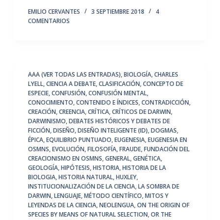
EMILIO CERVANTES
3 SEPTIEMBRE 2018
4
COMENTARIOS
AAA (VER TODAS LAS ENTRADAS)
,
BIOLOGÍA
,
CHARLES
LYELL
,
CIENCIA A DEBATE
,
CLASIFICACIÓN
,
CONCEPTO DE
ESPECIE
,
CONFUSIÓN
,
CONFUSIÓN MENTAL
,
CONOCIMIENTO
,
CONTENIDO E ÍNDICES
,
CONTRADICCIÓN
,
CREACIÓN
,
CREENCIA
,
CRÍTICA
,
CRÍTICOS DE DARWIN
,
DARWINISMO
,
DEBATES HISTÓRICOS Y DEBATES DE
FICCIÓN
,
DISEÑO
,
DISEÑO INTELIGENTE (ID)
,
DOGMAS
,
ÉPICA
,
EQUILIBRIO PUNTUADO
,
EUGENESIA
,
EUGENESIA EN
OSMNS
,
EVOLUCIÓN
,
FILOSOFÍA
,
FRAUDE
,
FUNDACIÓN DEL
CREACIONISMO EN OSMNS
,
GENERAL
,
GENÉTICA
,
GEOLOGÍA
,
HIPÓTESIS
,
HISTORIA
,
HISTORIA DE LA
BIOLOGIA
,
HISTORIA NATURAL
,
HUXLEY
,
INSTITUCIONALIZACIÓN DE LA CIENCIA
,
LA SOMBRA DE
DARWIN
,
LENGUAJE
,
MÉTODO CIENTÍFICO
,
MITOS Y
LEYENDAS DE LA CIENCIA
,
NEOLENGUA
,
ON THE ORIGIN OF
SPECIES BY MEANS OF NATURAL SELECTION
,
OR THE