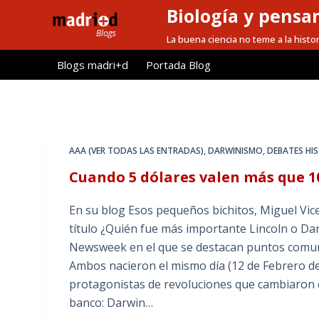
Biología y pensa
S
a
La buena ciencia no teme a la histor
l
Blogs madri+d
Portada Blog
t
a
r
a
l
AAA (VER TODAS LAS ENTRADAS)
,
DARWINISMO
,
DEBATES HIS
c
Cuando 5 dólares valen más que 10
o
n
En su blog Esos pequeños bichitos, Miguel Vic
t
título ¿Quién fue más importante Lincoln o Dar
e
Newsweek en el que se destacan puntos comune
n
Ambos nacieron el mismo día (12 de Febrero de
i
protagonistas de revoluciones que cambiaron e
d
banco: Darwin…
o