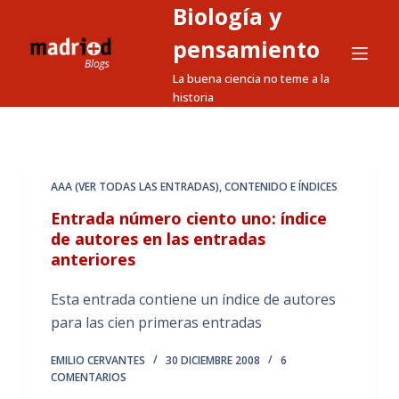
Biología y
S
a
pensamiento
l
La buena ciencia no teme a la
t
historia
a
r
a
l
AAA (VER TODAS LAS ENTRADAS)
,
CONTENIDO E ÍNDICES
c
Entrada número ciento uno: índice
o
de autores en las entradas
n
anteriores
t
e
Esta entrada contiene un índice de autores
n
para las cien primeras entradas
i
EMILIO CERVANTES
30 DICIEMBRE 2008
6
d
COMENTARIOS
o