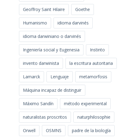
Geoffroy Saint Hilaire
Goethe
Humanismo
idioma darvinés
idioma darwiniano o darvinés
Ingeniería social y Eugenesia
Instinto
invento darwinista
la escritura autoritaria
Lamarck
Lenguaje
metamorfosis
Máquina incapaz de distinguir
Máximo Sandín
método experimental
naturalistas proscritos
naturphilosophie
Orwell
OSMNS
padre de la biología