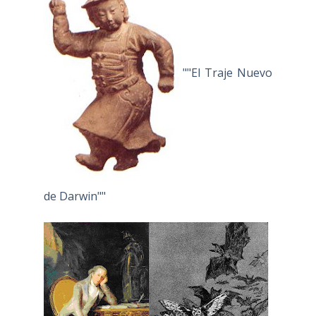
""El Traje Nuevo
de Darwin""