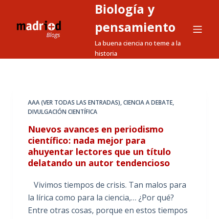
Biología y
S
a
pensamiento
l
La buena ciencia no teme a la
t
historia
a
r
a
l
AAA (VER TODAS LAS ENTRADAS)
,
CIENCIA A DEBATE
,
DIVULGACIÓN CIENTÍFICA
c
o
Nuevos avances en periodismo
n
científico: nada mejor para
ahuyentar lectores que un título
t
delatando un autor tendencioso
e
n
Vivimos tiempos de crisis. Tan malos para
i
la lírica como para la ciencia,… ¿Por qué?
d
Entre otras cosas, porque en estos tiempos
o