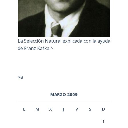
La Selección Natural explicada con la ayuda
de Franz Kafka >
<a
MARZO 2009
L
M
X
J
V
S
D
1