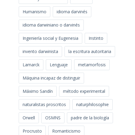
Humanismo
idioma darvinés
idioma darwiniano o darvinés
Ingeniería social y Eugenesia
Instinto
invento darwinista
la escritura autoritaria
Lamarck
Lenguaje
metamorfosis
Máquina incapaz de distinguir
Máximo Sandín
método experimental
naturalistas proscritos
naturphilosophie
Orwell
OSMNS
padre de la biología
Procrusto
Romanticismo