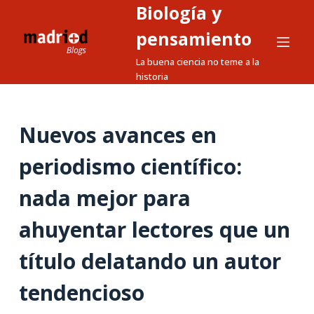
Biología y
S
a
pensamiento
l
La buena ciencia no teme a la
t
historia
a
r
a
Nuevos avances en
l
periodismo científico:
c
o
nada mejor para
n
t
ahuyentar lectores que un
e
n
título delatando un autor
i
tendencioso
d
o