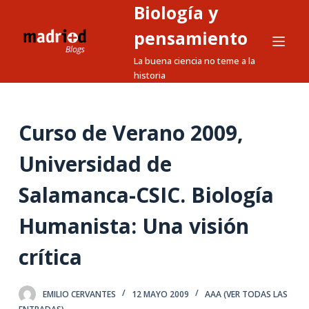
Biología y
S
a
pensamiento
l
La buena ciencia no teme a la
t
historia
a
r
a
Curso de Verano 2009,
l
Universidad de
c
o
Salamanca-CSIC. Biología
n
t
Humanista: Una visión
e
n
crítica
i
d
EMILIO CERVANTES
12 MAYO 2009
AAA (VER TODAS LAS
o