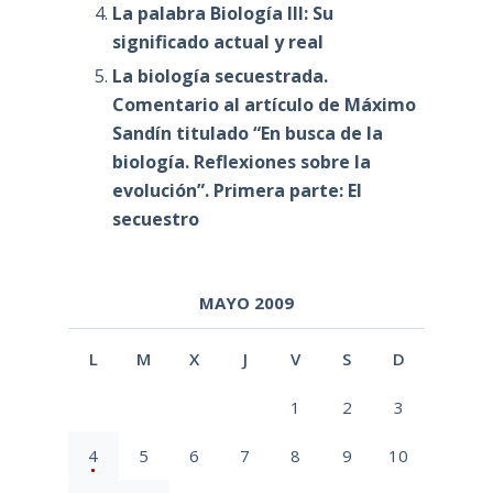
La palabra Biología III: Su
significado actual y real
La biología secuestrada.
Comentario al artículo de Máximo
Sandín titulado “En busca de la
biología. Reflexiones sobre la
evolución”. Primera parte: El
secuestro
MAYO 2009
L
M
X
J
V
S
D
1
2
3
4
5
6
7
8
9
10