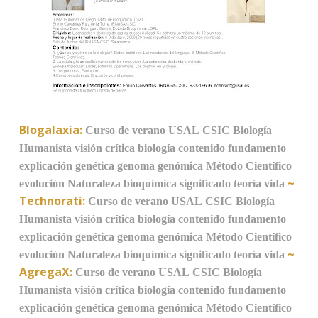
Blogalaxia:
Curso de verano
USAL
CSIC
Biología
Humanista
visión crítica
biología
contenido
fundamento
explicación
genética
genoma
genómica
Método Científico
~
evolución
Naturaleza
bioquímica
significado
teoría
vida
Technorati:
Curso de verano
USAL
CSIC
Biología
Humanista
visión crítica
biología
contenido
fundamento
explicación
genética
genoma
genómica
Método Científico
~
evolución
Naturaleza
bioquímica
significado
teoría
vida
AgregaX:
Curso de verano
USAL
CSIC
Biología
Humanista
visión crítica
biología
contenido
fundamento
explicación
genética
genoma
genómica
Método Científico