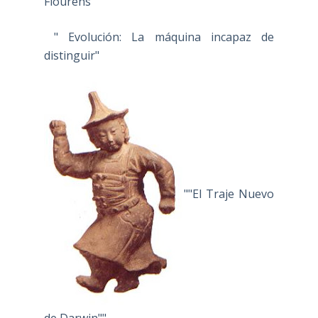
Flourens"
" Evolución: La máquina incapaz de
distinguir"
""El Traje Nuevo
de Darwin""