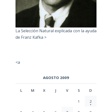
La Selección Natural explicada con la ayuda
de Franz Kafka >
<a
AGOSTO 2009
L
M
X
J
V
S
D
1
2