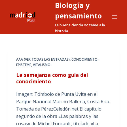
Biología y
S
a
pensamiento
l
La buena ciencia no teme a la
t
historia
a
r
a
l
AAA (VER TODAS LAS ENTRADAS)
,
CONOCIMIENTO
,
EPISTEME
,
VITALISMO
c
o
La semejanza como guía del
n
conocimiento
t
Imagen: Tómbolo de Punta Uvita en el
e
Parque Nacional Marino Ballena, Costa Rica.
n
Tomada de PérezCeledón.net El capitulo
i
segundo de la obra «Las palabras y las
d
cosas» de Michel Foucault, titulado «La
o