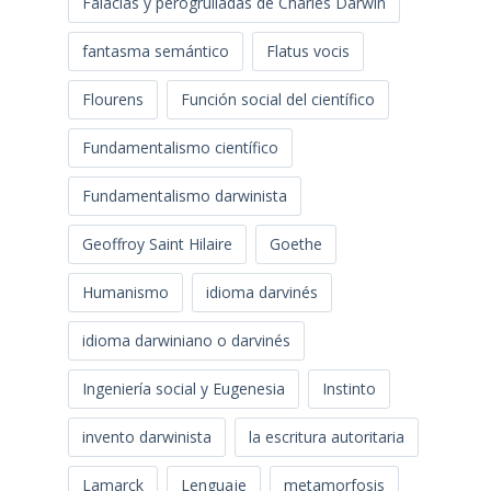
Falacias y perogrulladas de Charles Darwin
fantasma semántico
Flatus vocis
Flourens
Función social del científico
Fundamentalismo científico
Fundamentalismo darwinista
Geoffroy Saint Hilaire
Goethe
Humanismo
idioma darvinés
idioma darwiniano o darvinés
Ingeniería social y Eugenesia
Instinto
invento darwinista
la escritura autoritaria
Lamarck
Lenguaje
metamorfosis