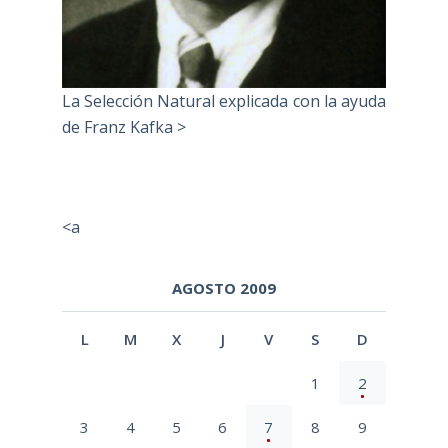
La Selección Natural explicada con la ayuda
de Franz Kafka >
<a
AGOSTO 2009
L
M
X
J
V
S
D
1
2
3
4
5
6
7
8
9