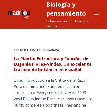
Biología y
S
a
pensamiento
l
La buena ciencia no teme a la
t
historia
a
r
a
l
AAA (VER TODAS LAS ENTRADAS)
c
La Planta: Estructura y Función, de
o
Eugenia Flores-Vindas. Un excelente
n
tratado de botánica en español
t
e
En su introducción a la Crítica de la Razón
n
Pura de Immanuel Kant, publicada en
i
Londres por Everyman’s Library en 1993
d
Vasil Politis indica: Descartes uses reason to
o
purify concepts along these lines and he