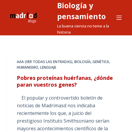
Biología y
S
a
pensamiento
l
La buena ciencia no teme a la
t
historia
a
r
a
l
AAA (VER TODAS LAS ENTRADAS)
,
BIOLOGÍA
,
GENÉTICA
,
HUMANISMO
,
LENGUAJE
c
o
Pobres proteínas huérfanas, ¿dónde
n
paran vuestros genes?
t
El popular y controvertido boletín de
e
noticias de Madrimasd nos indicaba
n
recientemente los que, a juicio del
i
prestigioso Instituto Smithsoniano serían
d
mayores acontecimientos científicos de la
o