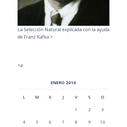
La Selección Natural explicada con la ayuda
de Franz Kafka >
<a
ENERO 2010
L
M
X
J
V
S
D
1
2
3
4
5
6
7
8
9
10