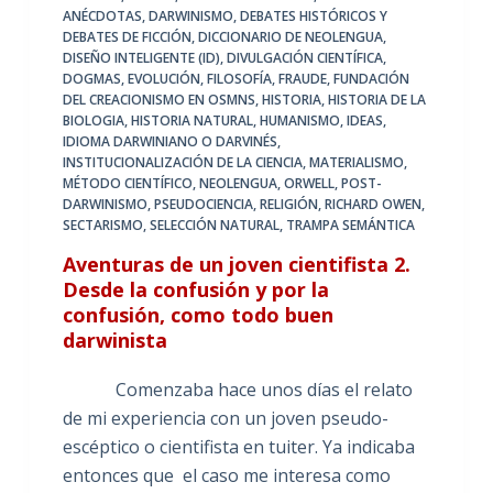
ANÉCDOTAS
,
DARWINISMO
,
DEBATES HISTÓRICOS Y
DEBATES DE FICCIÓN
,
DICCIONARIO DE NEOLENGUA
,
DISEÑO INTELIGENTE (ID)
,
DIVULGACIÓN CIENTÍFICA
,
DOGMAS
,
EVOLUCIÓN
,
FILOSOFÍA
,
FRAUDE
,
FUNDACIÓN
DEL CREACIONISMO EN OSMNS
,
HISTORIA
,
HISTORIA DE LA
BIOLOGIA
,
HISTORIA NATURAL
,
HUMANISMO
,
IDEAS
,
IDIOMA DARWINIANO O DARVINÉS
,
INSTITUCIONALIZACIÓN DE LA CIENCIA
,
MATERIALISMO
,
MÉTODO CIENTÍFICO
,
NEOLENGUA
,
ORWELL
,
POST-
DARWINISMO
,
PSEUDOCIENCIA
,
RELIGIÓN
,
RICHARD OWEN
,
SECTARISMO
,
SELECCIÓN NATURAL
,
TRAMPA SEMÁNTICA
Aventuras de un joven cientifista 2.
Desde la confusión y por la
confusión, como todo buen
darwinista
Comenzaba hace unos días el relato
de mi experiencia con un joven pseudo-
escéptico o cientifista en tuiter. Ya indicaba
entonces que el caso me interesa como