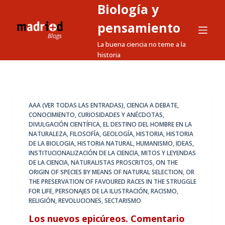
Biología y
S
a
pensamiento
l
La buena ciencia no teme a la
t
historia
a
r
a
l
AAA (VER TODAS LAS ENTRADAS)
,
CIENCIA A DEBATE
,
CONOCIMIENTO
,
CURIOSIDADES Y ANÉCDOTAS
,
c
DIVULGACIÓN CIENTÍFICA
,
EL DESTINO DEL HOMBRE EN LA
o
NATURALEZA
,
FILOSOFÍA
,
GEOLOGÍA
,
HISTORIA
,
HISTORIA
n
DE LA BIOLOGIA
,
HISTORIA NATURAL
,
HUMANISMO
,
IDEAS
,
INSTITUCIONALIZACIÓN DE LA CIENCIA
,
MITOS Y LEYENDAS
t
DE LA CIENCIA
,
NATURALISTAS PROSCRITOS
,
ON THE
e
ORIGIN OF SPECIES BY MEANS OF NATURAL SELECTION
,
OR
n
THE PRESERVATION OF FAVOURED RACES IN THE STRUGGLE
FOR LIFE
,
PERSONAJES DE LA ILUSTRACIÓN
,
RACISMO
,
i
RELIGIÓN
,
REVOLUCIONES
,
SECTARISMO
d
Los nuevos epicúreos. Comentario
o