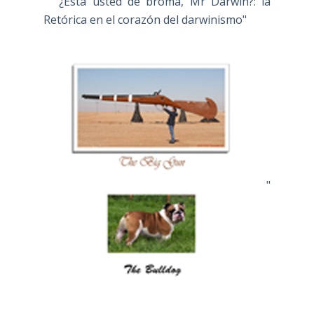
" ¿Está usted de broma, Mr Darwin?: la
Retórica en el corazón del darwinismo"
"