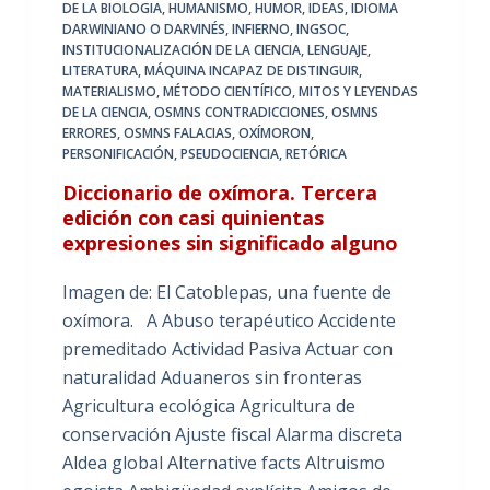
DE LA BIOLOGIA
,
HUMANISMO
,
HUMOR
,
IDEAS
,
IDIOMA
DARWINIANO O DARVINÉS
,
INFIERNO
,
INGSOC
,
INSTITUCIONALIZACIÓN DE LA CIENCIA
,
LENGUAJE
,
LITERATURA
,
MÁQUINA INCAPAZ DE DISTINGUIR
,
MATERIALISMO
,
MÉTODO CIENTÍFICO
,
MITOS Y LEYENDAS
DE LA CIENCIA
,
OSMNS CONTRADICCIONES
,
OSMNS
ERRORES
,
OSMNS FALACIAS
,
OXÍMORON
,
PERSONIFICACIÓN
,
PSEUDOCIENCIA
,
RETÓRICA
Diccionario de oxímora. Tercera
edición con casi quinientas
expresiones sin significado alguno
Imagen de: El Catoblepas, una fuente de
oxímora. A Abuso terapéutico Accidente
premeditado Actividad Pasiva Actuar con
naturalidad Aduaneros sin fronteras
Agricultura ecológica Agricultura de
conservación Ajuste fiscal Alarma discreta
Aldea global Alternative facts Altruismo