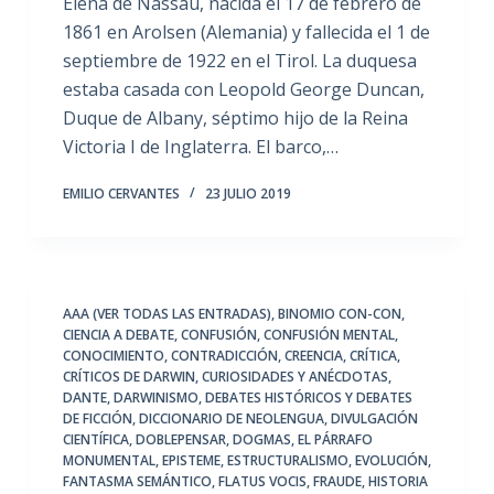
Elena de Nassau, nacida el 17 de febrero de
1861 en Arolsen (Alemania) y fallecida el 1 de
septiembre de 1922 en el Tirol. La duquesa
estaba casada con Leopold George Duncan,
Duque de Albany, séptimo hijo de la Reina
Victoria I de Inglaterra. El barco,…
EMILIO CERVANTES
23 JULIO 2019
AAA (VER TODAS LAS ENTRADAS)
,
BINOMIO CON-CON
,
CIENCIA A DEBATE
,
CONFUSIÓN
,
CONFUSIÓN MENTAL
,
CONOCIMIENTO
,
CONTRADICCIÓN
,
CREENCIA
,
CRÍTICA
,
CRÍTICOS DE DARWIN
,
CURIOSIDADES Y ANÉCDOTAS
,
DANTE
,
DARWINISMO
,
DEBATES HISTÓRICOS Y DEBATES
DE FICCIÓN
,
DICCIONARIO DE NEOLENGUA
,
DIVULGACIÓN
CIENTÍFICA
,
DOBLEPENSAR
,
DOGMAS
,
EL PÁRRAFO
MONUMENTAL
,
EPISTEME
,
ESTRUCTURALISMO
,
EVOLUCIÓN
,
FANTASMA SEMÁNTICO
,
FLATUS VOCIS
,
FRAUDE
,
HISTORIA