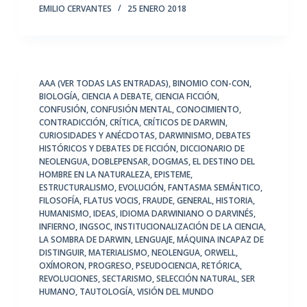
EMILIO CERVANTES
25 ENERO 2018
AAA (VER TODAS LAS ENTRADAS)
,
BINOMIO CON-CON
,
BIOLOGÍA
,
CIENCIA A DEBATE
,
CIENCIA FICCIÓN
,
CONFUSIÓN
,
CONFUSIÓN MENTAL
,
CONOCIMIENTO
,
CONTRADICCIÓN
,
CRÍTICA
,
CRÍTICOS DE DARWIN
,
CURIOSIDADES Y ANÉCDOTAS
,
DARWINISMO
,
DEBATES
HISTÓRICOS Y DEBATES DE FICCIÓN
,
DICCIONARIO DE
NEOLENGUA
,
DOBLEPENSAR
,
DOGMAS
,
EL DESTINO DEL
HOMBRE EN LA NATURALEZA
,
EPISTEME
,
ESTRUCTURALISMO
,
EVOLUCIÓN
,
FANTASMA SEMÁNTICO
,
FILOSOFÍA
,
FLATUS VOCIS
,
FRAUDE
,
GENERAL
,
HISTORIA
,
HUMANISMO
,
IDEAS
,
IDIOMA DARWINIANO O DARVINÉS
,
INFIERNO
,
INGSOC
,
INSTITUCIONALIZACIÓN DE LA CIENCIA
,
LA SOMBRA DE DARWIN
,
LENGUAJE
,
MÁQUINA INCAPAZ DE
DISTINGUIR
,
MATERIALISMO
,
NEOLENGUA
,
ORWELL
,
OXÍMORON
,
PROGRESO
,
PSEUDOCIENCIA
,
RETÓRICA
,
REVOLUCIONES
,
SECTARISMO
,
SELECCIÓN NATURAL
,
SER
HUMANO
,
TAUTOLOGÍA
,
VISIÓN DEL MUNDO