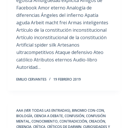
egoista Ambigüedad explícita Amigos de
Facebook Amor eterno Analogía de
diferencias Ángeles del infierno Apatía
aguda Arbeit macht frei Armas inteligentes
Artículo de la constitución inconstitucional
Artículo inconstitucional de la constitución
Artificial spider silk Artesanos
ultracompetitivos Ataque defensivo Ateo
católico Atributos eternos Audio-libro
Autoridad…
EMILIO CERVANTES
19 FEBRERO 2019
AAA (VER TODAS LAS ENTRADAS)
,
BINOMIO CON-CON
,
BIOLOGÍA
,
CIENCIA A DEBATE
,
CONFUSIÓN
,
CONFUSIÓN
MENTAL
,
CONOCIMIENTO
,
CONTRADICCIÓN
,
CREACIÓN
,
CREENCIA
,
CRÍTICA
,
CRÍTICOS DE DARWIN
,
CURIOSIDADES Y