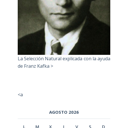
La Selección Natural explicada con la ayuda
de Franz Kafka >
<a
AGOSTO 2026
L
M
X
J
V
S
D