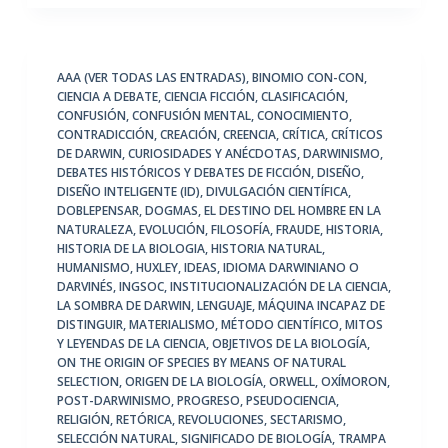
AAA (VER TODAS LAS ENTRADAS)
,
BINOMIO CON-CON
,
CIENCIA A DEBATE
,
CIENCIA FICCIÓN
,
CLASIFICACIÓN
,
CONFUSIÓN
,
CONFUSIÓN MENTAL
,
CONOCIMIENTO
,
CONTRADICCIÓN
,
CREACIÓN
,
CREENCIA
,
CRÍTICA
,
CRÍTICOS
DE DARWIN
,
CURIOSIDADES Y ANÉCDOTAS
,
DARWINISMO
,
DEBATES HISTÓRICOS Y DEBATES DE FICCIÓN
,
DISEÑO
,
DISEÑO INTELIGENTE (ID)
,
DIVULGACIÓN CIENTÍFICA
,
DOBLEPENSAR
,
DOGMAS
,
EL DESTINO DEL HOMBRE EN LA
NATURALEZA
,
EVOLUCIÓN
,
FILOSOFÍA
,
FRAUDE
,
HISTORIA
,
HISTORIA DE LA BIOLOGIA
,
HISTORIA NATURAL
,
HUMANISMO
,
HUXLEY
,
IDEAS
,
IDIOMA DARWINIANO O
DARVINÉS
,
INGSOC
,
INSTITUCIONALIZACIÓN DE LA CIENCIA
,
LA SOMBRA DE DARWIN
,
LENGUAJE
,
MÁQUINA INCAPAZ DE
DISTINGUIR
,
MATERIALISMO
,
MÉTODO CIENTÍFICO
,
MITOS
Y LEYENDAS DE LA CIENCIA
,
OBJETIVOS DE LA BIOLOGÍA
,
ON THE ORIGIN OF SPECIES BY MEANS OF NATURAL
SELECTION
,
ORIGEN DE LA BIOLOGÍA
,
ORWELL
,
OXÍMORON
,
POST-DARWINISMO
,
PROGRESO
,
PSEUDOCIENCIA
,
RELIGIÓN
,
RETÓRICA
,
REVOLUCIONES
,
SECTARISMO
,
SELECCIÓN NATURAL
,
SIGNIFICADO DE BIOLOGÍA
,
TRAMPA