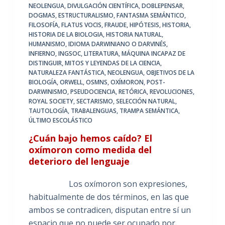
NEOLENGUA
,
DIVULGACIÓN CIENTÍFICA
,
DOBLEPENSAR
,
DOGMAS
,
ESTRUCTURALISMO
,
FANTASMA SEMÁNTICO
,
FILOSOFÍA
,
FLATUS VOCIS
,
FRAUDE
,
HIPÓTESIS
,
HISTORIA
,
HISTORIA DE LA BIOLOGIA
,
HISTORIA NATURAL
,
HUMANISMO
,
IDIOMA DARWINIANO O DARVINÉS
,
INFIERNO
,
INGSOC
,
LITERATURA
,
MÁQUINA INCAPAZ DE
DISTINGUIR
,
MITOS Y LEYENDAS DE LA CIENCIA
,
NATURALEZA FANTÁSTICA
,
NEOLENGUA
,
OBJETIVOS DE LA
BIOLOGÍA
,
ORWELL
,
OSMNS
,
OXÍMORON
,
POST-
DARWINISMO
,
PSEUDOCIENCIA
,
RETÓRICA
,
REVOLUCIONES
,
ROYAL SOCIETY
,
SECTARISMO
,
SELECCIÓN NATURAL
,
TAUTOLOGÍA
,
TRABALENGUAS
,
TRAMPA SEMÁNTICA
,
ÚLTIMO ESCOLÁSTICO
¿Cuán bajo hemos caído? El
oxímoron como medida del
deterioro del lenguaje
Los oxímoron son expresiones,
habitualmente de dos términos, en las que
ambos se contradicen, disputan entre sí un
espacio que no puede ser ocupado por