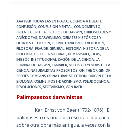
AAA (VER TODAS LAS ENTRADAS)
,
CIENCIA A DEBATE
,
CONFUSIÓN
,
CONFUSIÓN MENTAL
,
CONOCIMIENTO
,
CREENCIA
,
CRÍTICA
,
CRÍTICOS DE DARWIN
,
CURIOSIDADES Y
ANÉCDOTAS
,
DARWINISMO
,
DEBATES HISTÓRICOS Y
DEBATES DE FICCIÓN
,
ESTRUCTURALISMO
,
EVOLUCIÓN
,
FILOSOFÍA
,
FRAUDE
,
GENERAL
,
HISTORIA
,
HISTORIA DE LA
BIOLOGIA
,
HISTORIA NATURAL
,
HUMANISMO
,
IDEAS
,
INGSOC
,
INSTITUCIONALIZACIÓN DE LA CIENCIA
,
LA
SOMBRA DE DARWIN
,
LAMARCK
,
MITOS Y LEYENDAS DE LA
CIENCIA
,
NATURALISTAS PROSCRITOS
,
ON THE ORIGIN OF
SPECIES BY MEANS OF NATURAL SELECTION
,
ORIGEN DE LA
BIOLOGÍA
,
OSMNS
,
POST-DARWINISMO
,
PSEUDOCIENCIA
,
REVOLUCIONES
,
SECTARISMO
,
VON BAER
Palimpsestos darwinistas
Karl Ernst von Baer (1792-1876) El
palimpsesto es una obra escrita o dibujada
sobre otra obra más antigua, a veces con la