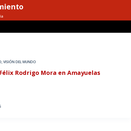
miento
ia
O
,
VISIÓN DEL MUNDO
: Félix Rodrigo Mora en Amayuelas
S