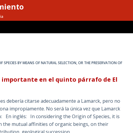
miento
ia
OF SPECIES BY MEANS OF NATURAL SELECTION
,
OR THE PRESERVATION OF
 importante en el quinto párrafo de El
cies debería citarse adecuadamente a Lamarck, pero no
nciona impropiamente. No será la única vez que Lamarck
: En inglés: In considering the Origin of Species, it is
on the mutual affinities of organic beings, on their
tribution, geological succession,…