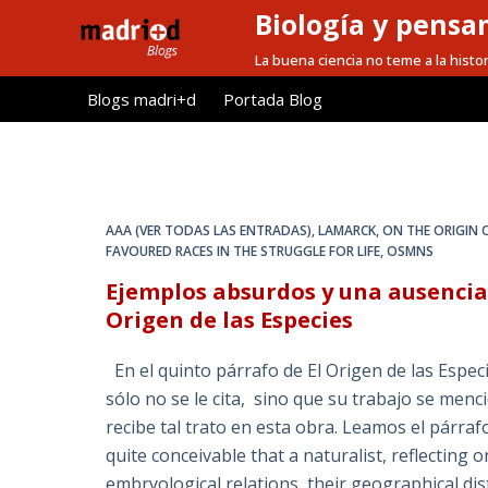
Biología y pensa
S
a
La buena ciencia no teme a la histor
l
Blogs madri+d
Portada Blog
t
a
r
a
l
AAA (VER TODAS LAS ENTRADAS)
,
LAMARCK
,
ON THE ORIGIN 
c
FAVOURED RACES IN THE STRUGGLE FOR LIFE
,
OSMNS
o
Ejemplos absurdos y una ausencia
n
Origen de las Especies
t
e
En el quinto párrafo de El Origen de las Espe
n
sólo no se le cita, sino que su trabajo se me
i
recibe tal trato en esta obra. Leamos el párrafo
d
quite conceivable that a naturalist, reflecting 
o
embryological relations, their geographical dis