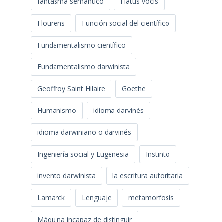
fantasma semántico
Flatus vocis
Flourens
Función social del científico
Fundamentalismo científico
Fundamentalismo darwinista
Geoffroy Saint Hilaire
Goethe
Humanismo
idioma darvinés
idioma darwiniano o darvinés
Ingeniería social y Eugenesia
Instinto
invento darwinista
la escritura autoritaria
Lamarck
Lenguaje
metamorfosis
Máquina incapaz de distinguir