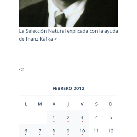
La Selección Natural explicada con la ayuda
de Franz Kafka >
<a
FEBRERO 2012
L
M
X
J
V
S
D
1
2
3
4
5
6
7
8
9
10
11
12