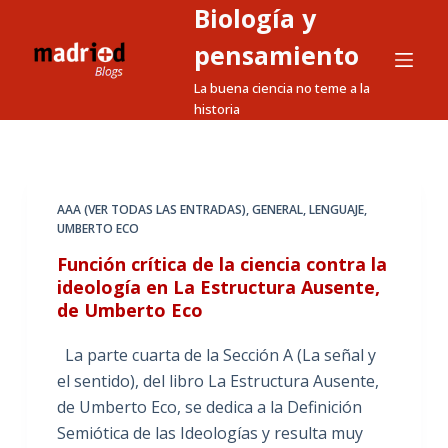
Biología y
S
a
pensamiento
l
La buena ciencia no teme a la
t
historia
a
r
a
l
AAA (VER TODAS LAS ENTRADAS)
,
GENERAL
,
LENGUAJE
,
UMBERTO ECO
c
o
Función crítica de la ciencia contra la
n
ideología en La Estructura Ausente,
de Umberto Eco
t
e
La parte cuarta de la Sección A (La señal y
n
el sentido), del libro La Estructura Ausente,
i
de Umberto Eco, se dedica a la Definición
d
Semiótica de las Ideologías y resulta muy
o