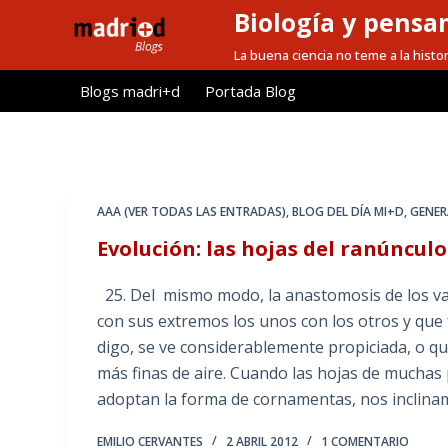
Biología y pensa
S
a
La buena ciencia no teme a la histor
l
Blogs madri+d
Portada Blog
t
a
r
a
l
AAA (VER TODAS LAS ENTRADAS)
,
BLOG DEL DÍA MI+D
,
GENER
c
Evolución: las hojas del ranúnculo
o
n
25. Del mismo modo, la anastomosis de los va
t
con sus extremos los unos con los otros y que
e
digo, se ve considerablemente propiciada, o qu
n
más finas de aire. Cuando las hojas de muchas
i
adoptan la forma de cornamentas, nos inclinam
d
o
EMILIO CERVANTES
2 ABRIL 2012
1 COMENTARIO