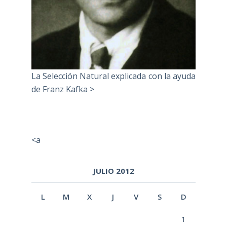
La Selección Natural explicada con la ayuda
de Franz Kafka >
<a
JULIO 2012
L
M
X
J
V
S
D
1