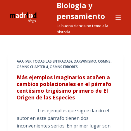
Biología y
S
a
pensamiento
l
La buena ciencia no teme a la
t
historia
a
r
a
l
AAA (VER TODAS LAS ENTRADAS)
,
DARWINISMO
,
OSMNS
,
OSMNS CHAPTER 4
,
OSMNS ERRORES
c
o
Más ejemplos imaginarios atañen a
n
cambios poblacionales en el párrafo
centésimo trigésimo primero de El
t
Origen de las Especies
e
n
Los ejemplos que sigue dando el
i
autor en este párrafo tienen dos
d
inconvenientes serios: En primer lugar son
o