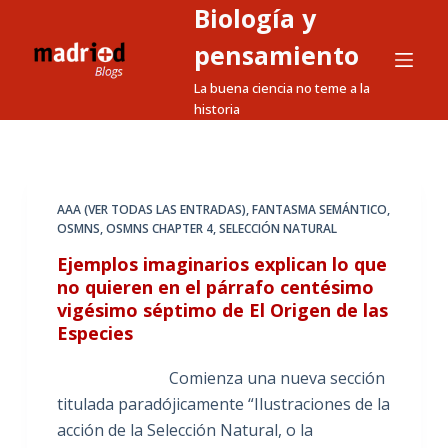
Biología y
S
a
pensamiento
l
La buena ciencia no teme a la
t
historia
a
r
a
l
AAA (VER TODAS LAS ENTRADAS)
,
FANTASMA SEMÁNTICO
,
OSMNS
,
OSMNS CHAPTER 4
,
SELECCIÓN NATURAL
c
o
Ejemplos imaginarios explican lo que
n
no quieren en el párrafo centésimo
vigésimo séptimo de El Origen de las
t
Especies
e
n
Comienza una nueva sección
i
titulada paradójicamente “Ilustraciones de la
d
acción de la Selección Natural, o la
o