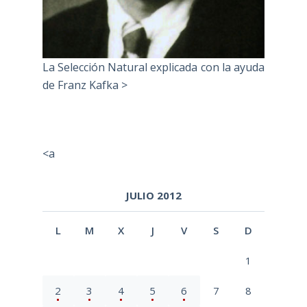
La Selección Natural explicada con la ayuda
de Franz Kafka >
<a
JULIO 2012
L
M
X
J
V
S
D
1
2
3
4
5
6
7
8