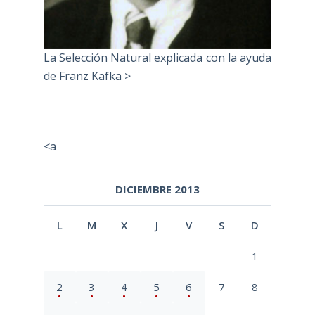
La Selección Natural explicada con la ayuda
de Franz Kafka >
<a
DICIEMBRE 2013
L
M
X
J
V
S
D
1
2
3
4
5
6
7
8