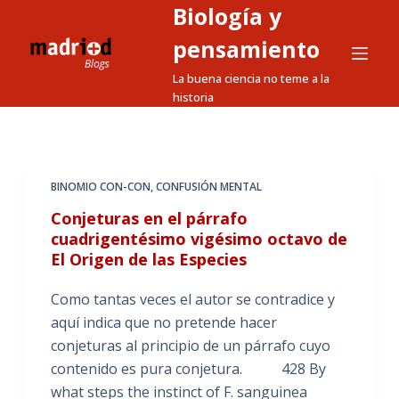
Biología y
S
a
pensamiento
l
La buena ciencia no teme a la
t
historia
a
r
a
l
BINOMIO CON-CON
,
CONFUSIÓN MENTAL
c
Conjeturas en el párrafo
o
cuadrigentésimo vigésimo octavo de
n
El Origen de las Especies
t
e
Como tantas veces el autor se contradice y
n
aquí indica que no pretende hacer
i
conjeturas al principio de un párrafo cuyo
d
contenido es pura conjetura. 428 By
o
what steps the instinct of F. sanguinea