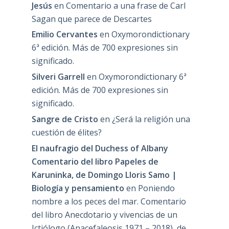
Jesús
en
Comentario a una frase de Carl
Sagan que parece de Descartes
Emilio Cervantes
en
Oxymorondictionary
6ª edición. Más de 700 expresiones sin
significado.
Silveri Garrell
en
Oxymorondictionary 6ª
edición. Más de 700 expresiones sin
significado.
Sangre de Cristo
en
¿Será la religión una
cuestión de élites?
El naufragio del Duchess of Albany
Comentario del libro Papeles de
Karuninka, de Domingo Lloris Samo |
Biología y pensamiento
en
Poniendo
nombre a los peces del mar. Comentario
del libro Anecdotario y vivencias de un
Ictiólogo (Anacefaleosis 1971 – 2018), de