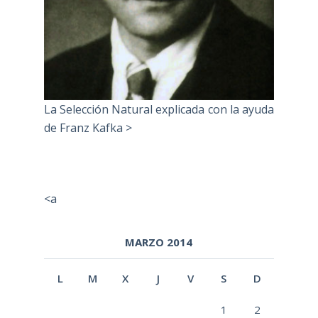
La Selección Natural explicada con la ayuda
de Franz Kafka >
<a
MARZO 2014
L
M
X
J
V
S
D
1
2