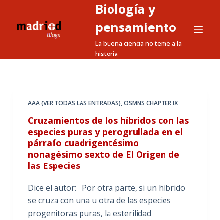
Biología y
S
a
pensamiento
l
La buena ciencia no teme a la
t
historia
a
r
a
l
AAA (VER TODAS LAS ENTRADAS)
,
OSMNS CHAPTER IX
c
Cruzamientos de los híbridos con las
o
especies puras y perogrullada en el
n
párrafo cuadrigentésimo
t
nonagésimo sexto de El Origen de
e
las Especies
n
Dice el autor: Por otra parte, si un híbrido
i
se cruza con una u otra de las especies
d
progenitoras puras, la esterilidad
o