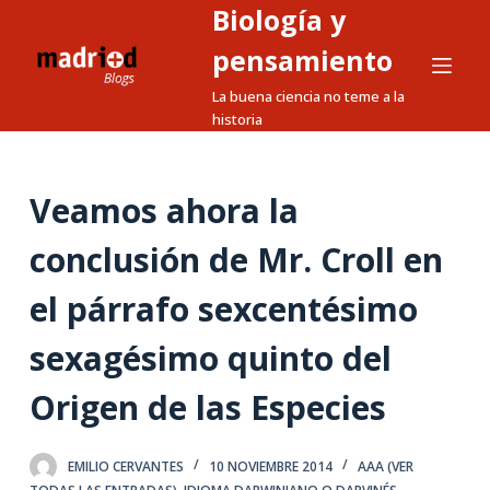
Biología y
S
a
pensamiento
l
La buena ciencia no teme a la
t
historia
a
r
a
Veamos ahora la
l
conclusión de Mr. Croll en
c
o
el párrafo sexcentésimo
n
t
sexagésimo quinto del
e
n
Origen de las Especies
i
d
EMILIO CERVANTES
10 NOVIEMBRE 2014
AAA (VER
o