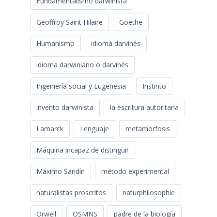
Fundamentalismo darwinista
Geoffroy Saint Hilaire
Goethe
Humanismo
idioma darvinés
idioma darwiniano o darvinés
Ingeniería social y Eugenesia
Instinto
invento darwinista
la escritura autoritaria
Lamarck
Lenguaje
metamorfosis
Máquina incapaz de distinguir
Máximo Sandín
método experimental
naturalistas proscritos
naturphilosophie
Orwell
OSMNS
padre de la biología