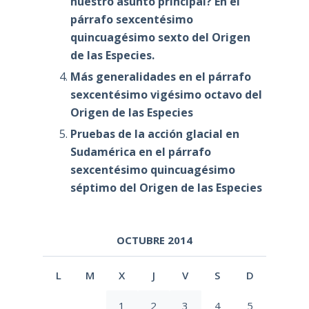
nuestro asunto principal? En el
párrafo sexcentésimo
quincuagésimo sexto del Origen
de las Especies.
Más generalidades en el párrafo
sexcentésimo vigésimo octavo del
Origen de las Especies
Pruebas de la acción glacial en
Sudamérica en el párrafo
sexcentésimo quincuagésimo
séptimo del Origen de las Especies
OCTUBRE 2014
L
M
X
J
V
S
D
1
2
3
4
5