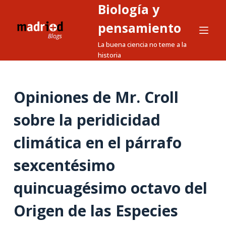
Biología y
S
a
pensamiento
l
La buena ciencia no teme a la
t
historia
a
r
a
Opiniones de Mr. Croll
l
sobre la peridicidad
c
o
climática en el párrafo
n
t
sexcentésimo
e
n
quincuagésimo octavo del
i
Origen de las Especies
d
o