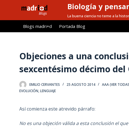
Biología y pensa
S
a
La buena ciencia no teme a la histor
l
Blogs madri+d
Portada Blog
t
a
r
a
Objeciones a una conclusi
l
sexcentésimo décimo del 
c
o
n
EMILIO CERVANTES
25 AGOSTO 2014
AAA (VER TODA
t
EVOLUCIÓN
,
LENGUAJE
e
n
Así comienza este atrevido párrafo:
i
d
No es una objeción válida a esta conclusión el q
o