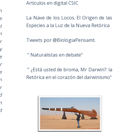
Artículos en digital CSIC
n
La Nave de los Locos. El Origen de las
e
Especies a la Luz de la Nueva Retórica
t
n
Tweets por @BiologiaPensamt.
r
y
" Naturalistas en debate"
e
r
" ¿Está usted de broma, Mr Darwin?: la
e
Retórica en el corazón del darwinismo"
n
r
d
n
d