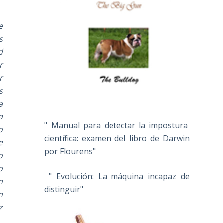
e
s
d
r
r
s
a
a
" Manual para detectar la impostura
o
científica: examen del libro de Darwin
e
por Flourens"
o
o
" Evolución: La máquina incapaz de
n
distinguir"
n
z