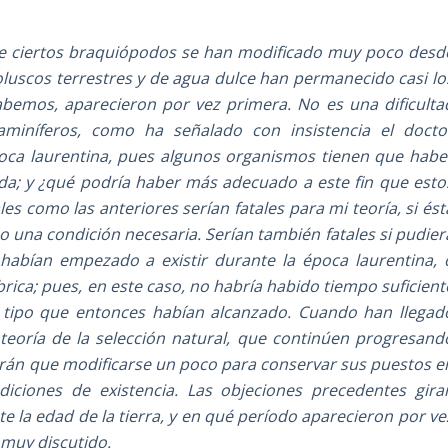
que ciertos braquiópodos se han modificado muy poco desd
luscos terrestres y de agua dulce han permanecido casi lo
emos, aparecieron por vez primera. No es una dificulta
aminíferos, como ha señalado con insistencia el docto
oca laurentina, pues algunos organismos tienen que habe
da; y ¿qué podría haber más adecuado a este fin que esto
es como las anteriores serían fatales para mi teoría, si ést
 una condición necesaria. Serían también fatales si pudier
 habían empezado a existir durante la época laurentina, 
ica; pues, en este caso, no habría habido tiempo suficient
l tipo que entonces habían alcanzado. Cuando han llegad
teoría de la selección natural, que continúen progresand
drán que modificarse un poco para conservar sus puestos e
iciones de existencia. Las objeciones precedentes gira
 la edad de la tierra, y en qué período aparecieron por ve
 muy discutido.