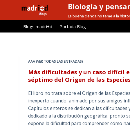
Biología y pensa
S
a
La buena ciencia no teme a la histor
l
Blogs madri+d
Portada Blog
t
a
r
a
l
AAA (VER TODAS LAS ENTRADAS)
c
Más dificultades y un caso difíci
o
séptimo del Origen de las Especie
n
t
El libro no trata sobre el Origen de las Especie
e
inexperto cuando, animado por sus amigos influ
n
Capítulos enteros se dedican a las dificultades 
i
dedicado a la distribución geográfica, pronto s
d
expone la dificultad para comprender cómo han
o