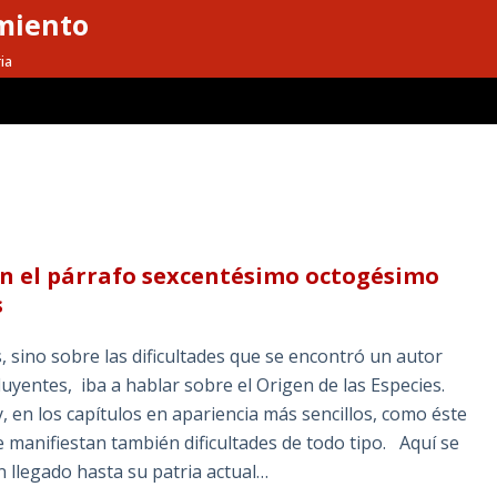
miento
ia
l en el párrafo sexcentésimo octogésimo
s
s, sino sobre las dificultades que se encontró un autor
yentes, iba a hablar sobre el Origen de las Especies.
y, en los capítulos en apariencia más sencillos, como éste
e manifiestan también dificultades de todo tipo. Aquí se
 llegado hasta su patria actual…