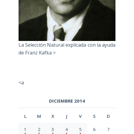
La Selección Natural explicada con la ayuda
de Franz Kafka >
<a
DICIEMBRE 2014
L
M
X
J
V
S
D
1
2
3
4
5
6
7