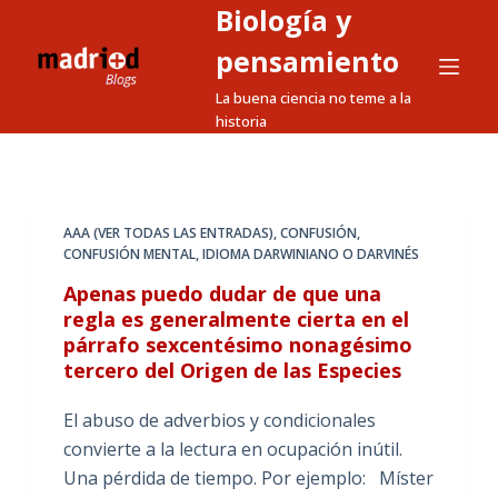
Biología y
S
a
pensamiento
l
La buena ciencia no teme a la
t
historia
a
r
a
l
AAA (VER TODAS LAS ENTRADAS)
,
CONFUSIÓN
,
CONFUSIÓN MENTAL
,
IDIOMA DARWINIANO O DARVINÉS
c
o
Apenas puedo dudar de que una
n
regla es generalmente cierta en el
párrafo sexcentésimo nonagésimo
t
tercero del Origen de las Especies
e
n
El abuso de adverbios y condicionales
i
convierte a la lectura en ocupación inútil.
d
Una pérdida de tiempo. Por ejemplo: Míster
o