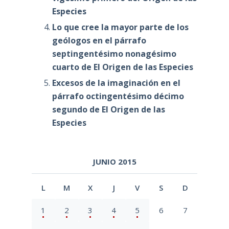
Especies
Lo que cree la mayor parte de los
geólogos en el párrafo
septingentésimo nonagésimo
cuarto de El Origen de las Especies
Excesos de la imaginación en el
párrafo octingentésimo décimo
segundo de El Origen de las
Especies
JUNIO 2015
L
M
X
J
V
S
D
1
2
3
4
5
6
7