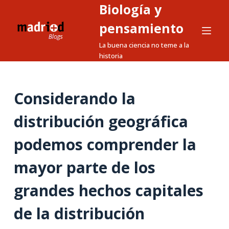
Biología y
S
a
pensamiento
l
La buena ciencia no teme a la
t
historia
a
r
a
Considerando la
l
distribución geográfica
c
o
podemos comprender la
n
t
mayor parte de los
e
n
grandes hechos capitales
i
de la distribución
d
o