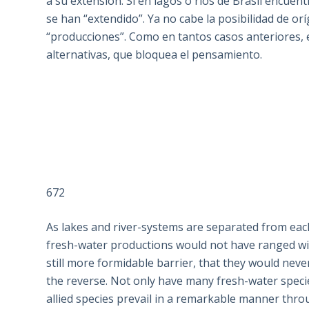
a su extensión. Si en lagos o ríos de Brasil encuen
se han “extendido”. Ya no cabe la posibilidad de or
“producciones”. Como en tantos casos anteriores,
alternativas, que bloquea el pensamiento.
672
As lakes and river-systems are separated from each
fresh-water productions would not have ranged wid
still more formidable barrier, that they would never
the reverse. Not only have many fresh-water speci
allied species prevail in a remarkable manner throu