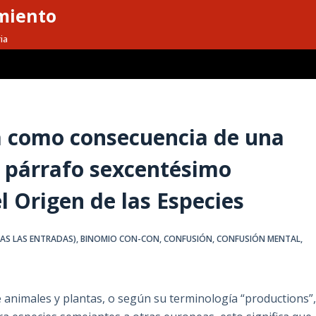
miento
ia
ca como consecuencia de una
l párrafo sexcentésimo
 Origen de las Especies
DAS LAS ENTRADAS)
,
BINOMIO CON-CON
,
CONFUSIÓN
,
CONFUSIÓN MENTAL
,
de animales y plantas, o según su terminología “productions”