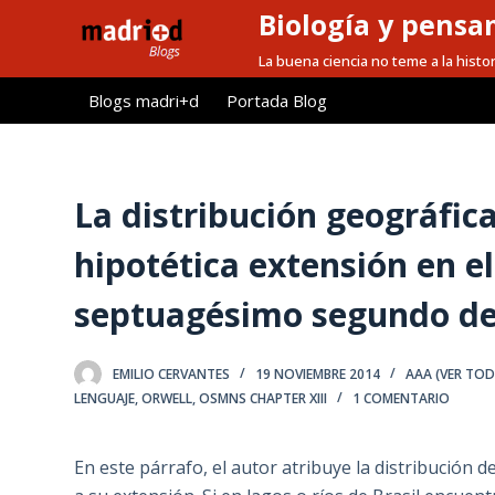
Biología y pensa
S
a
La buena ciencia no teme a la histor
l
Blogs madri+d
Portada Blog
t
a
r
a
La distribución geográfi
l
hipotética extensión en e
c
o
septuagésimo segundo del
n
t
e
EMILIO CERVANTES
19 NOVIEMBRE 2014
AAA (VER TO
n
LENGUAJE
,
ORWELL
,
OSMNS CHAPTER XIII
1 COMENTARIO
i
d
En este párrafo, el autor atribuye la distribución 
o