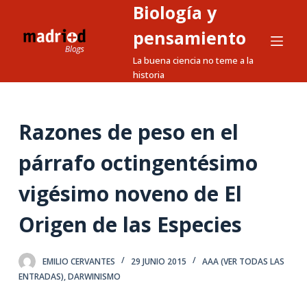
Biología y
S
a
pensamiento
l
La buena ciencia no teme a la
t
historia
a
r
a
Razones de peso en el
l
párrafo octingentésimo
c
o
vigésimo noveno de El
n
t
Origen de las Especies
e
n
EMILIO CERVANTES
29 JUNIO 2015
AAA (VER TODAS LAS
i
ENTRADAS)
,
DARWINISMO
d
o