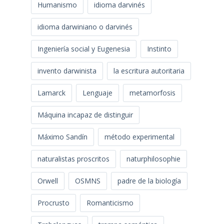
Humanismo
idioma darvinés
idioma darwiniano o darvinés
Ingeniería social y Eugenesia
Instinto
invento darwinista
la escritura autoritaria
Lamarck
Lenguaje
metamorfosis
Máquina incapaz de distinguir
Máximo Sandín
método experimental
naturalistas proscritos
naturphilosophie
Orwell
OSMNS
padre de la biología
Procrusto
Romanticismo