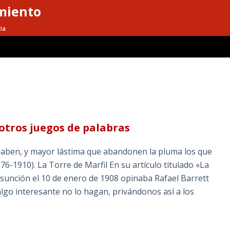
miento
ia
otros juegos de palabras
 saben, y mayor lástima que abandonen la pluma los que
76-1910). La Torre de Marfil En su artículo titulado «La
 Asunción el 10 de enero de 1908 opinaba Rafael Barrett
lgo interesante no lo hagan, privándonos así a los