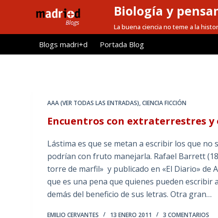
Biología y pensa
S
a
La buena ciencia no teme a la histor
l
Blogs madri+d
Portada Blog
t
a
r
a
l
AAA (VER TODAS LAS ENTRADAS)
,
CIENCIA FICCIÓN
c
Encuentros con extraterrestres y 
o
n
Lástima es que se metan a escribir los que no
t
podrían con fruto manejarla. Rafael Barrett (18
e
torre de marfil» y publicado en «El Diario» de
n
que es una pena que quienes pueden escribir a
i
demás del beneficio de sus letras. Otra gran…
d
o
EMILIO CERVANTES
13 ENERO 2011
3 COMENTARIOS