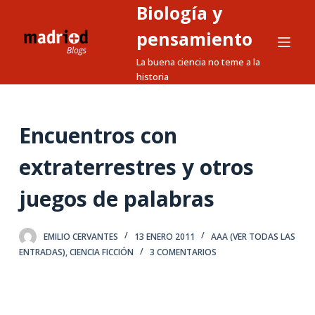
Biología y
S
a
pensamiento
l
La buena ciencia no teme a la
t
historia
a
r
a
Encuentros con
l
extraterrestres y otros
c
o
juegos de palabras
n
t
e
EMILIO CERVANTES
13 ENERO 2011
AAA (VER TODAS LAS
ENTRADAS)
,
CIENCIA FICCIÓN
3 COMENTARIOS
n
i
d
o