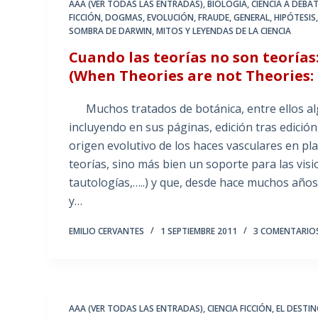
AAA (VER TODAS LAS ENTRADAS)
,
BIOLOGÍA
,
CIENCIA A DEBA
FICCIÓN
,
DOGMAS
,
EVOLUCIÓN
,
FRAUDE
,
GENERAL
,
HIPÓTESIS
SOMBRA DE DARWIN
,
MITOS Y LEYENDAS DE LA CIENCIA
Cuando las teorías no son teorías
(When Theories are not Theories:
Muchos tratados de botánica, entre ellos alg
incluyendo en sus páginas, edición tras edición,
origen evolutivo de los haces vasculares en pl
teorías, sino más bien un soporte para las vis
tautologías,…..) y que, desde hace muchos año
y…
EMILIO CERVANTES
1 SEPTIEMBRE 2011
3 COMENTARIO
AAA (VER TODAS LAS ENTRADAS)
,
CIENCIA FICCIÓN
,
EL DESTI