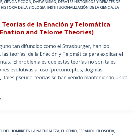
TE
,
CIENCIA FICCIÓN
,
DARWINISMO
,
DEBATES HISTÓRICOS Y DEBATES DE
,
HISTORIA DE LA BIOLOGIA
,
INSTITUCIONALIZACIÓN DE LA CIENCIA
,
LA
: Teorías de la Enación y Telomática
 Enation and Telome Theories)
uno tan difundido como el Strasburger, han ido
 las teorías de la Enación y Telomática para explicar el
antas. El problema es que estas teorías no son tales
iones evolutivas al uso (preconceptos, dogmas,
s, tales pseudo-teorías se han venido manteniendo única
S
NO DEL HOMBRE EN LA NATURALEZA
,
EL GENIO
,
ESPAÑOL
,
FILOSOFÍA
,