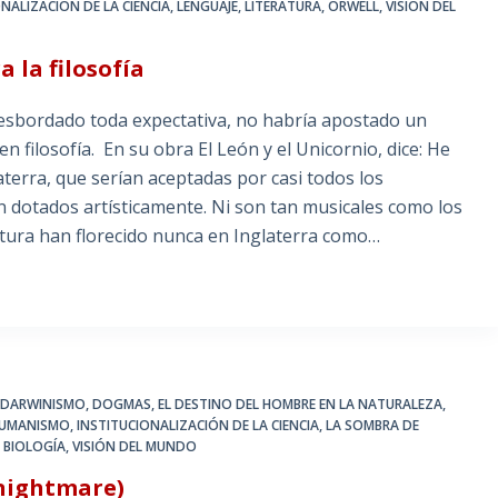
NALIZACIÓN DE LA CIENCIA
,
LENGUAJE
,
LITERATURA
,
ORWELL
,
VISIÓN DEL
 la filosofía
esbordado toda expectativa, no habría apostado un
 filosofía. En su obra El León y el Unicornio, dice: He
aterra, que serían aceptadas por casi todos los
n dotados artísticamente. Ni son tan musicales como los
cultura han florecido nunca en Inglaterra como…
,
DARWINISMO
,
DOGMAS
,
EL DESTINO DEL HOMBRE EN LA NATURALEZA
,
UMANISMO
,
INSTITUCIONALIZACIÓN DE LA CIENCIA
,
LA SOMBRA DE
A BIOLOGÍA
,
VISIÓN DEL MUNDO
 nightmare)