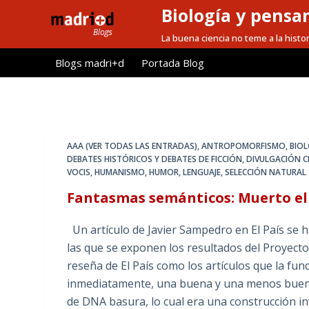
Biología y pensa
S
a
La buena ciencia no teme a la histor
l
Blogs madri+d
Portada Blog
t
a
r
a
l
AAA (VER TODAS LAS ENTRADAS)
,
ANTROPOMORFISMO
,
BIO
c
DEBATES HISTÓRICOS Y DEBATES DE FICCIÓN
,
DIVULGACIÓN CI
VOCIS
,
HUMANISMO
,
HUMOR
,
LENGUAJE
,
SELECCIÓN NATURAL
o
n
Fantasmas semánticos: Muerto el 
t
Un artículo de Javier Sampedro en El País se h
e
las que se exponen los resultados del Proyect
n
reseña de El País como los artículos que la f
i
inmediatamente, una buena y una menos buena:
d
de DNA basura, lo cual era una construcción 
o