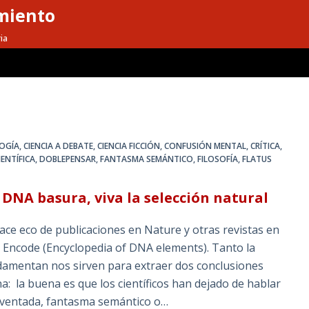
miento
ia
LOGÍA
,
CIENCIA A DEBATE
,
CIENCIA FICCIÓN
,
CONFUSIÓN MENTAL
,
CRÍTICA
,
ENTÍFICA
,
DOBLEPENSAR
,
FANTASMA SEMÁNTICO
,
FILOSOFÍA
,
FLATUS
DNA basura, viva la selección natural
ace eco de publicaciones en Nature y otras revistas en
o Encode (Encyclopedia of DNA elements). Tanto la
undamentan nos sirven para extraer dos conclusiones
 la buena es que los científicos han dejado de hablar
inventada, fantasma semántico o…