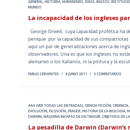
GENERAL
,
HISTORIA
,
HUMANISMO
,
IDEAS
,
INGSOC
,
INSTITUCIO
MUNDO
La incapacidad de los ingleses para
George Orwell, cuya capacidad profética ha d
penique por la capacidad de sus compatriotas en
aquí un par de generalizaciones acerca de Ingl
observadores. Una es que los ingleses no está
alemanes o los italianos, ni la pintura y la es
EMILIO CERVANTES
8 JUNIO 2011
3 COMENTARIOS
AAA (VER TODAS LAS ENTRADAS)
,
CIENCIA FICCIÓN
,
CREENCIA
EVOLUCIÓN
,
FILOSOFÍA
,
FRAUDE
,
HISTORIA DE LA BIOLOGIA
,
H
DARWIN
,
MÁQUINA INCAPAZ DE DISTINGUIR
,
OBJETIVOS DE L
La pesadilla de Darwin (Darwin’s