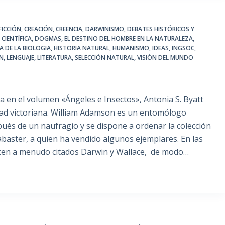
FICCIÓN
,
CREACIÓN
,
CREENCIA
,
DARWINISMO
,
DEBATES HISTÓRICOS Y
CIENTÍFICA
,
DOGMAS
,
EL DESTINO DEL HOMBRE EN LA NATURALEZA
,
A DE LA BIOLOGIA
,
HISTORIA NATURAL
,
HUMANISMO
,
IDEAS
,
INGSOC
,
IN
,
LENGUAJE
,
LITERATURA
,
SELECCIÓN NATURAL
,
VISIÓN DEL MUNDO
a en el volumen «Ángeles e Insectos», Antonia S. Byatt
iedad victoriana. William Adamson es un entomólogo
ués de un naufragio y se dispone a ordenar la colección
labaster, a quien ha vendido algunos ejemplares. En las
ecen a menudo citados Darwin y Wallace, de modo…