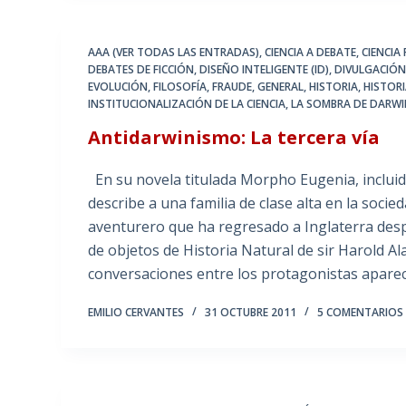
AAA (VER TODAS LAS ENTRADAS)
,
CIENCIA A DEBATE
,
CIENCIA 
DEBATES DE FICCIÓN
,
DISEÑO INTELIGENTE (ID)
,
DIVULGACIÓN 
EVOLUCIÓN
,
FILOSOFÍA
,
FRAUDE
,
GENERAL
,
HISTORIA
,
HISTORI
INSTITUCIONALIZACIÓN DE LA CIENCIA
,
LA SOMBRA DE DARW
Antidarwinismo: La tercera vía
En su novela titulada Morpho Eugenia, incluid
describe a una familia de clase alta en la soc
aventurero que ha regresado a Inglaterra desp
de objetos de Historia Natural de sir Harold A
conversaciones entre los protagonistas apar
EMILIO CERVANTES
31 OCTUBRE 2011
5 COMENTARIOS