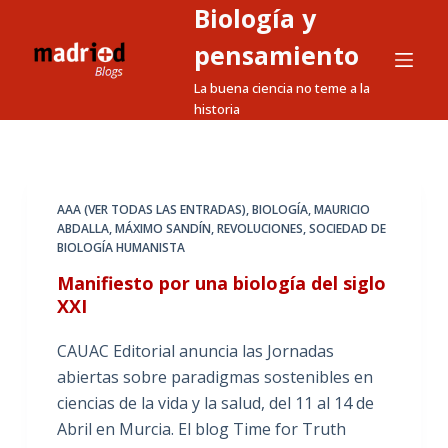
Biología y
S
a
pensamiento
l
La buena ciencia no teme a la
t
historia
a
r
a
l
AAA (VER TODAS LAS ENTRADAS)
,
BIOLOGÍA
,
MAURICIO
ABDALLA
,
MÁXIMO SANDÍN
,
REVOLUCIONES
,
SOCIEDAD DE
c
BIOLOGÍA HUMANISTA
o
Manifiesto por una biología del siglo
n
XXI
t
e
CAUAC Editorial anuncia las Jornadas
n
abiertas sobre paradigmas sostenibles en
i
ciencias de la vida y la salud, del 11 al 14 de
d
Abril en Murcia. El blog Time for Truth
o