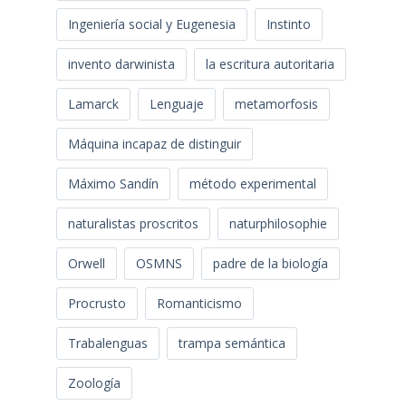
Ingeniería social y Eugenesia
Instinto
invento darwinista
la escritura autoritaria
Lamarck
Lenguaje
metamorfosis
Máquina incapaz de distinguir
Máximo Sandín
método experimental
naturalistas proscritos
naturphilosophie
Orwell
OSMNS
padre de la biología
Procrusto
Romanticismo
Trabalenguas
trampa semántica
Zoología