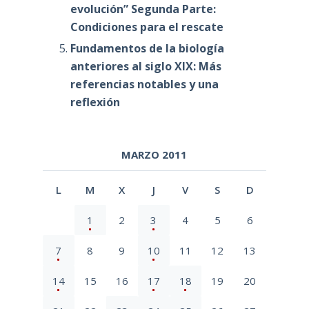
evolución” Segunda Parte:
Condiciones para el rescate
Fundamentos de la biología
anteriores al siglo XIX: Más
referencias notables y una
reflexión
MARZO 2011
L
M
X
J
V
S
D
1
2
3
4
5
6
7
8
9
10
11
12
13
14
15
16
17
18
19
20