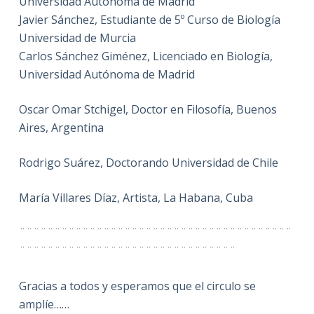
Universidad Autónoma de Madrid
Javier Sánchez, Estudiante de 5º Curso de Biología
Universidad de Murcia
Carlos Sánchez Giménez, Licenciado en Biología,
Universidad Autónoma de Madrid
Oscar Omar Stchigel, Doctor en Filosofía, Buenos
Aires, Argentina
Rodrigo Suárez, Doctorando Universidad de Chile
María Villares Díaz, Artista, La Habana, Cuba
¨¨¨¨¨¨¨¨¨¨¨¨¨¨¨¨¨¨¨¨¨¨¨¨¨¨¨¨¨¨¨¨¨¨¨¨¨¨¨
¨¨¨¨¨¨¨¨¨¨¨¨¨¨¨¨¨¨¨¨¨¨¨¨¨¨¨¨¨¨¨
Gracias a todos y esperamos que el circulo se
amplíe……