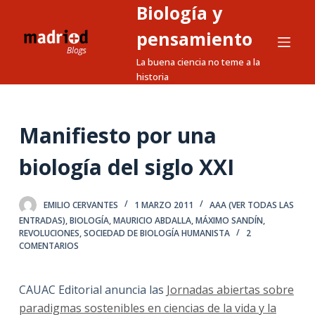
Biología y
S
a
pensamiento
l
La buena ciencia no teme a la
t
historia
a
r
a
Manifiesto por una
l
biología del siglo XXI
c
o
n
EMILIO CERVANTES
1 MARZO 2011
AAA (VER TODAS LAS
t
ENTRADAS)
,
BIOLOGÍA
,
MAURICIO ABDALLA
,
MÁXIMO SANDÍN
,
REVOLUCIONES
,
SOCIEDAD DE BIOLOGÍA HUMANISTA
2
e
COMENTARIOS
n
i
CAUAC Editorial anuncia las
Jornadas abiertas sobre
d
paradigmas sostenibles en ciencias de la vida y la
o