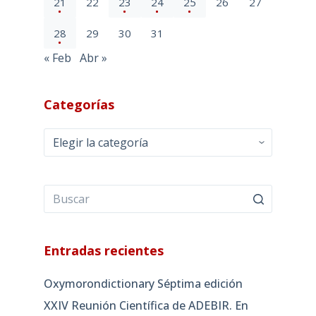
21
22
23
24
25
26
27
28
29
30
31
« Feb
Abr »
Categorías
Categorías
Entradas recientes
Oxymorondictionary Séptima edición
XXIV Reunión Científica de ADEBIR. En