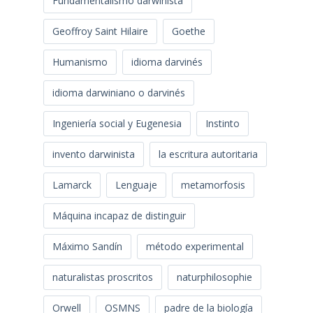
Fundamentalismo darwinista
Geoffroy Saint Hilaire
Goethe
Humanismo
idioma darvinés
idioma darwiniano o darvinés
Ingeniería social y Eugenesia
Instinto
invento darwinista
la escritura autoritaria
Lamarck
Lenguaje
metamorfosis
Máquina incapaz de distinguir
Máximo Sandín
método experimental
naturalistas proscritos
naturphilosophie
Orwell
OSMNS
padre de la biología