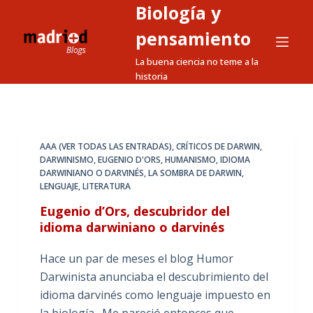
Biología y
S
a
pensamiento
l
La buena ciencia no teme a la
t
historia
a
r
a
l
AAA (VER TODAS LAS ENTRADAS)
,
CRÍTICOS DE DARWIN
,
DARWINISMO
,
EUGENIO D'ORS
,
HUMANISMO
,
IDIOMA
c
DARWINIANO O DARVINÉS
,
LA SOMBRA DE DARWIN
,
o
LENGUAJE
,
LITERATURA
n
Eugenio d’Ors, descubridor del
t
idioma darwiniano o darvinés
e
n
Hace un par de meses el blog Humor
i
Darwinista anunciaba el descubrimiento del
d
idioma darvinés como lenguaje impuesto en
o
la biología. Me pareció entonces que