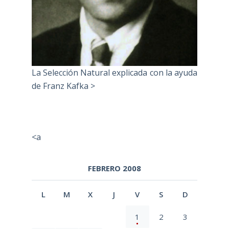
La Selección Natural explicada con la ayuda
de Franz Kafka >
<a
FEBRERO 2008
L
M
X
J
V
S
D
1
2
3