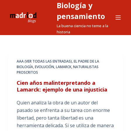
Biología y
S
a
pensamiento
l
La buena ciencia no teme a la
t
historia
a
r
a
l
AAA (VER TODAS LAS ENTRADAS)
,
EL PADRE DE LA
BIOLOGÍA
,
EVOLUCIÓN
,
LAMARCK
,
NATURALISTAS
c
PROSCRITOS
o
Cien años malinterpretando a
n
Lamarck: ejemplo de una injusticia
t
e
Quien analiza la obra de un autor del
n
pasado se enfrenta a su tarea con enorme
i
libertad, pero tanta libertad es una
d
herramienta delicada. Si se utiliza de manera
o