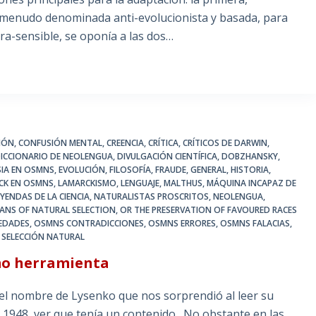
a menudo denominada anti-evolucionista y basada, para
ra-sensible, se oponía a las dos…
IÓN
,
CONFUSIÓN MENTAL
,
CREENCIA
,
CRÍTICA
,
CRÍTICOS DE DARWIN
,
ICCIONARIO DE NEOLENGUA
,
DIVULGACIÓN CIENTÍFICA
,
DOBZHANSKY
,
SIA EN OSMNS
,
EVOLUCIÓN
,
FILOSOFÍA
,
FRAUDE
,
GENERAL
,
HISTORIA
,
CK EN OSMNS
,
LAMARCKISMO
,
LENGUAJE
,
MALTHUS
,
MÁQUINA INCAPAZ DE
EYENDAS DE LA CIENCIA
,
NATURALISTAS PROSCRITOS
,
NEOLENGUA
,
MEANS OF NATURAL SELECTION
,
OR THE PRESERVATION OF FAVOURED RACES
EDADES
,
OSMNS CONTRADICCIONES
,
OSMNS ERRORES
,
OSMNS FALACIAS
,
,
SELECCIÓN NATURAL
omo herramienta
mbre de Lysenko que nos sorprendió al leer su
e 1948, ver que tenía un contenido. No obstante en las