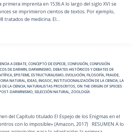
a primera imprenta en 1536.A lo largo del siglo XVI se
onces se imprimieron cientos de textos. Por ejemplo,
8 tratados de medicina. El…
IENCIA A DEBATE
,
CONCEPTO DE ESPECIE
,
CONFUSIÓN
,
CONFUSIÓN
ICOS DE DARWIN
,
DARWINISMO
,
DEBATES HISTÓRICOS Y DEBATES DE
NTÍFICA
,
EPISTEME
,
ESTRUCTURALISMO
,
EVOLUCIÓN
,
FILOSOFÍA
,
FRAUDE
,
TORIA NATURAL
,
IDEAS
,
INGSOC
,
INSTITUCIONALIZACIÓN DE LA CIENCIA
,
LA
 DE LA CIENCIA
,
NATURALISTAS PROSCRITOS
,
ON THE ORIGIN OF SPECIES
POST-DARWINISMO
,
SELECCIÓN NATURAL
,
ZOOLOGÍA
apítulo titulado El Espejo de los Enigmas en el
uentros con lo imposible» (Amazon, 2017) RESUMEN A lo
iones principales para la adaptación: la primera,