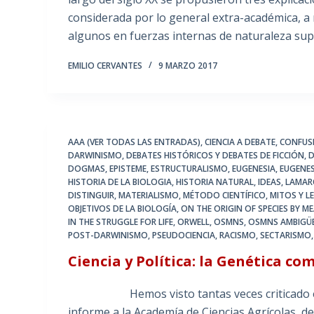
considerada por lo general extra-académica, 
algunos en fuerzas internas de naturaleza sup
EMILIO CERVANTES
9 MARZO 2017
AAA (VER TODAS LAS ENTRADAS)
,
CIENCIA A DEBATE
,
CONFUS
DARWINISMO
,
DEBATES HISTÓRICOS Y DEBATES DE FICCIÓN
,
D
DOGMAS
,
EPISTEME
,
ESTRUCTURALISMO
,
EUGENESIA
,
EUGENE
HISTORIA DE LA BIOLOGIA
,
HISTORIA NATURAL
,
IDEAS
,
LAMAR
DISTINGUIR
,
MATERIALISMO
,
MÉTODO CIENTÍFICO
,
MITOS Y L
OBJETIVOS DE LA BIOLOGÍA
,
ON THE ORIGIN OF SPECIES BY 
IN THE STRUGGLE FOR LIFE
,
ORWELL
,
OSMNS
,
OSMNS AMBIGÜ
POST-DARWINISMO
,
PSEUDOCIENCIA
,
RACISMO
,
SECTARISMO
Ciencia y Política: la Genética c
Hemos visto tantas veces criticado el no
informe a la Academía de Ciencias Agrícolas, d