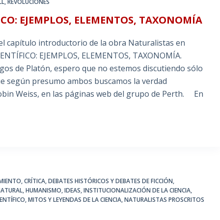
LL
,
REVOLUCIONES
ICO: EJEMPLOS, ELEMENTOS, TAXONOMÍA
el capítulo introductorio de la obra Naturalistas en
CIENTÍFICO: EJEMPLOS, ELEMENTOS, TAXONOMÍA.
gos de Platón, espero que no estemos discutiendo sólo
o que según presumo ambos buscamos la verdad
Robin Weiss, en las páginas web del grupo de Perth. En
MIENTO
,
CRÍTICA
,
DEBATES HISTÓRICOS Y DEBATES DE FICCIÓN
,
NATURAL
,
HUMANISMO
,
IDEAS
,
INSTITUCIONALIZACIÓN DE LA CIENCIA
,
ENTÍFICO
,
MITOS Y LEYENDAS DE LA CIENCIA
,
NATURALISTAS PROSCRITOS