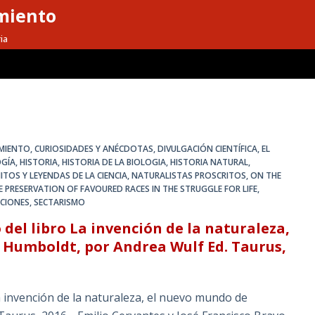
miento
ia
MIENTO
,
CURIOSIDADES Y ANÉCDOTAS
,
DIVULGACIÓN CIENTÍFICA
,
EL
GÍA
,
HISTORIA
,
HISTORIA DE LA BIOLOGIA
,
HISTORIA NATURAL
,
ITOS Y LEYENDAS DE LA CIENCIA
,
NATURALISTAS PROSCRITOS
,
ON THE
E PRESERVATION OF FAVOURED RACES IN THE STRUGGLE FOR LIFE
,
CIONES
,
SECTARISMO
del libro La invención de la naturaleza,
 Humboldt, por Andrea Wulf Ed. Taurus,
 invención de la naturaleza, el nuevo mundo de