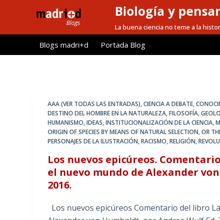
Biología y pensa
S
a
La buena ciencia no teme a la histor
l
Blogs madri+d
Portada Blog
t
a
r
a
l
AAA (VER TODAS LAS ENTRADAS)
,
CIENCIA A DEBATE
,
CONOCI
c
DESTINO DEL HOMBRE EN LA NATURALEZA
,
FILOSOFÍA
,
GEOLO
HUMANISMO
,
IDEAS
,
INSTITUCIONALIZACIÓN DE LA CIENCIA
,
M
o
ORIGIN OF SPECIES BY MEANS OF NATURAL SELECTION
,
OR TH
n
PERSONAJES DE LA ILUSTRACIÓN
,
RACISMO
,
RELIGIÓN
,
REVOLU
t
Los nuevos epicúreos. Comentario 
e
el nuevo mundo de Alexander von
n
2016.
i
d
Los nuevos epicúreos Comentario del libro La
o