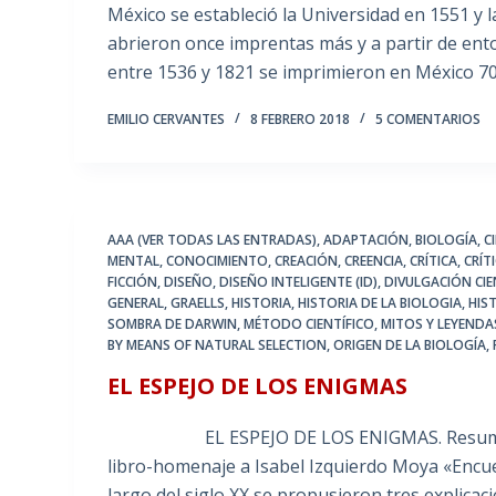
México se estableció la Universidad en 1551 y l
abrieron once imprentas más y a partir de ent
entre 1536 y 1821 se imprimieron en México 70
EMILIO CERVANTES
8 FEBRERO 2018
5 COMENTARIOS
AAA (VER TODAS LAS ENTRADAS)
,
ADAPTACIÓN
,
BIOLOGÍA
,
C
MENTAL
,
CONOCIMIENTO
,
CREACIÓN
,
CREENCIA
,
CRÍTICA
,
CRÍT
FICCIÓN
,
DISEÑO
,
DISEÑO INTELIGENTE (ID)
,
DIVULGACIÓN CIE
GENERAL
,
GRAELLS
,
HISTORIA
,
HISTORIA DE LA BIOLOGIA
,
HIS
SOMBRA DE DARWIN
,
MÉTODO CIENTÍFICO
,
MITOS Y LEYENDAS
BY MEANS OF NATURAL SELECTION
,
ORIGEN DE LA BIOLOGÍA
,
EL ESPEJO DE LOS ENIGMAS
EL ESPEJO DE LOS ENIGMAS. Resumen del C
libro-homenaje a Isabel Izquierdo Moya «Enc
largo del siglo XX se propusieron tres explicac