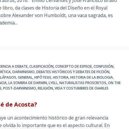
Taurus, 2016. Emilio Cervantes y José Francisco Bravo
 libro, da clases de Historia del Diseño en el Royal
o sobre Alexander von Humboldt, una vaca sagrada, es
Academia…
CIENCIA A DEBATE
,
CLASIFICACIÓN
,
CONCEPTO DE ESPECIE
,
CONFUSIÓN
,
CRÍTICA
,
DARWINISMO
,
DEBATES HISTÓRICOS Y DEBATES DE FICCIÓN
,
ALÁPAGOS
,
GENERAL
,
HIPÓTESIS
,
HISTORIA
,
HISTORIA DE LA BIOLOGIA
,
NCIA
,
LA SOMBRA DE DARWIN
,
LYELL
,
NATURALISTAS PROSCRITOS
,
ON THE
S
,
POST-DARWINISMO
,
RELIGIÓN
,
VIDA Y COSTUMBRES DE CHARLES
sé de Acosta?
uye un acontecimiento histórico de gran relevancia
se olvida lo importante que es el aspecto cultural. En