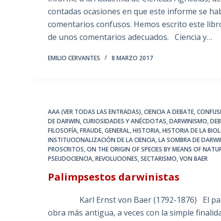
contadas ocasiones en que este informe se ha
comentarios confusos. Hemos escrito este lib
de unos comentarios adecuados. Ciencia y…
EMILIO CERVANTES
8 MARZO 2017
AAA (VER TODAS LAS ENTRADAS)
,
CIENCIA A DEBATE
,
CONFUS
DE DARWIN
,
CURIOSIDADES Y ANÉCDOTAS
,
DARWINISMO
,
DEB
FILOSOFÍA
,
FRAUDE
,
GENERAL
,
HISTORIA
,
HISTORIA DE LA BIO
INSTITUCIONALIZACIÓN DE LA CIENCIA
,
LA SOMBRA DE DARW
PROSCRITOS
,
ON THE ORIGIN OF SPECIES BY MEANS OF NATU
PSEUDOCIENCIA
,
REVOLUCIONES
,
SECTARISMO
,
VON BAER
Palimpsestos darwinistas
Karl Ernst von Baer (1792-1876) El palimp
obra más antigua, a veces con la simple finali