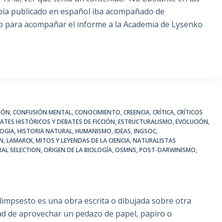
bía publicado en español iba acompañado de
ro para acompañar el informe a la Academia de Lysenko
IÓN
,
CONFUSIÓN MENTAL
,
CONOCIMIENTO
,
CREENCIA
,
CRÍTICA
,
CRÍTICOS
ATES HISTÓRICOS Y DEBATES DE FICCIÓN
,
ESTRUCTURALISMO
,
EVOLUCIÓN
,
LOGIA
,
HISTORIA NATURAL
,
HUMANISMO
,
IDEAS
,
INGSOC
,
IN
,
LAMARCK
,
MITOS Y LEYENDAS DE LA CIENCIA
,
NATURALISTAS
RAL SELECTION
,
ORIGEN DE LA BIOLOGÍA
,
OSMNS
,
POST-DARWINISMO
,
sesto es una obra escrita o dibujada sobre otra
dad de aprovechar un pedazo de papel, papiro o