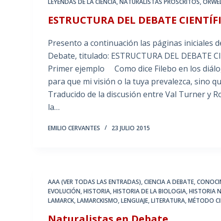
LEYENDAS DE LA CIENCIA
,
NATURALISTAS PROSCRITOS
,
ORWE
ESTRUCTURA DEL DEBATE CIENTÍF
Presento a continuación las páginas iniciales d
Debate, titulado: ESTRUCTURA DEL DEBATE 
Primer ejemplo Como dice Filebo en los diálo
para que mi visión o la tuya prevalezca, sin
Traducido de la discusión entre Val Turner y 
la…
EMILIO CERVANTES
23 JULIO 2015
AAA (VER TODAS LAS ENTRADAS)
,
CIENCIA A DEBATE
,
CONOCI
EVOLUCIÓN
,
HISTORIA
,
HISTORIA DE LA BIOLOGIA
,
HISTORIA 
LAMARCK
,
LAMARCKISMO
,
LENGUAJE
,
LITERATURA
,
MÉTODO CI
Naturalistas en Debate