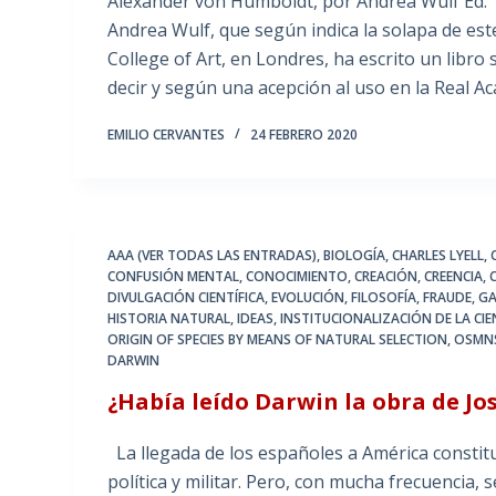
Alexander von Humboldt, por Andrea Wulf Ed. 
Andrea Wulf, que según indica la solapa de este
College of Art, en Londres, ha escrito un libr
decir y según una acepción al uso en la Real 
EMILIO CERVANTES
24 FEBRERO 2020
AAA (VER TODAS LAS ENTRADAS)
,
BIOLOGÍA
,
CHARLES LYELL
,
CONFUSIÓN MENTAL
,
CONOCIMIENTO
,
CREACIÓN
,
CREENCIA
,
DIVULGACIÓN CIENTÍFICA
,
EVOLUCIÓN
,
FILOSOFÍA
,
FRAUDE
,
G
HISTORIA NATURAL
,
IDEAS
,
INSTITUCIONALIZACIÓN DE LA CIE
ORIGIN OF SPECIES BY MEANS OF NATURAL SELECTION
,
OSMN
DARWIN
¿Había leído Darwin la obra de Jo
La llegada de los españoles a América constit
política y militar. Pero, con mucha frecuencia, 