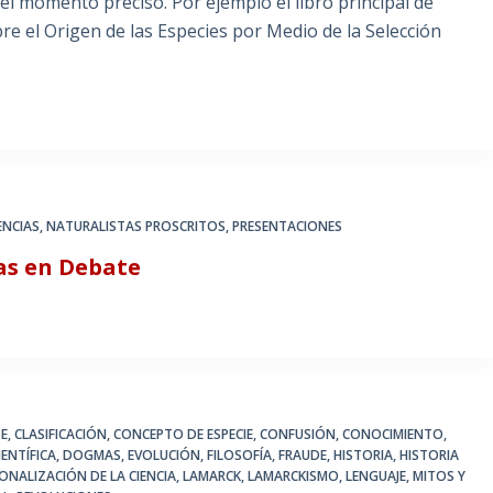
el momento preciso. Por ejemplo el libro principal de
re el Origen de las Especies por Medio de la Selección
ENCIAS
,
NATURALISTAS PROSCRITOS
,
PRESENTACIONES
tas en Debate
TE
,
CLASIFICACIÓN
,
CONCEPTO DE ESPECIE
,
CONFUSIÓN
,
CONOCIMIENTO
,
ENTÍFICA
,
DOGMAS
,
EVOLUCIÓN
,
FILOSOFÍA
,
FRAUDE
,
HISTORIA
,
HISTORIA
ONALIZACIÓN DE LA CIENCIA
,
LAMARCK
,
LAMARCKISMO
,
LENGUAJE
,
MITOS Y