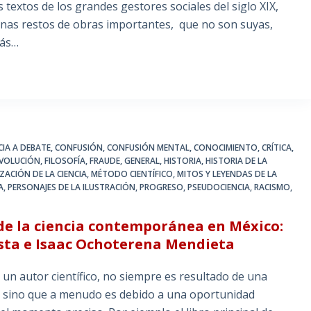
s textos de los grandes gestores sociales del siglo XIX,
inas restos de obras importantes, que no son suyas,
más…
CIA A DEBATE
,
CONFUSIÓN
,
CONFUSIÓN MENTAL
,
CONOCIMIENTO
,
CRÍTICA
,
VOLUCIÓN
,
FILOSOFÍA
,
FRAUDE
,
GENERAL
,
HISTORIA
,
HISTORIA DE LA
ZACIÓN DE LA CIENCIA
,
MÉTODO CIENTÍFICO
,
MITOS Y LEYENDAS DE LA
A
,
PERSONAJES DE LA ILUSTRACIÓN
,
PROGRESO
,
PSEUDOCIENCIA
,
RACISMO
,
 de la ciencia contemporánea en México:
asta e Isaac Ochoterena Mendieta
utor científico, no siempre es resultado de una
o, sino que a menudo es debido a una oportunidad