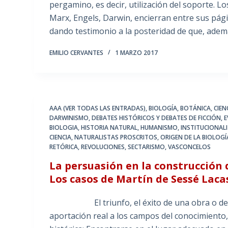
pergamino, es decir, utilización del soporte. Lo
Marx, Engels, Darwin, encierran entre sus pág
dando testimonio a la posteridad de que, ade
EMILIO CERVANTES
1 MARZO 2017
AAA (VER TODAS LAS ENTRADAS)
,
BIOLOGÍA
,
BOTÁNICA
,
CIEN
DARWINISMO
,
DEBATES HISTÓRICOS Y DEBATES DE FICCIÓN
,
E
BIOLOGIA
,
HISTORIA NATURAL
,
HUMANISMO
,
INSTITUCIONALI
CIENCIA
,
NATURALISTAS PROSCRITOS
,
ORIGEN DE LA BIOLOGÍ
RETÓRICA
,
REVOLUCIONES
,
SECTARISMO
,
VASCONCELOS
La persuasión en la construcción
Los casos de Martín de Sessé Lac
El triunfo, el éxito de una obra o de un a
aportación real a los campos del conocimient