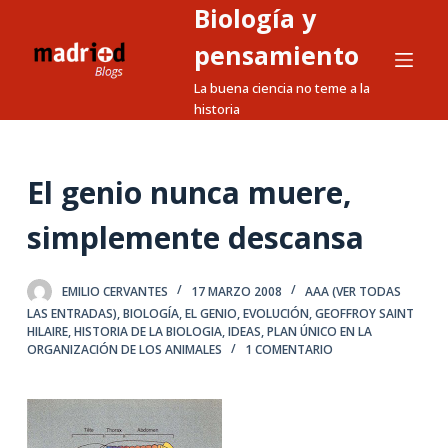
Biología y
S
a
pensamiento
l
La buena ciencia no teme a la
t
historia
a
r
a
El genio nunca muere,
l
simplemente descansa
c
o
n
EMILIO CERVANTES
17 MARZO 2008
AAA (VER TODAS
t
LAS ENTRADAS)
,
BIOLOGÍA
,
EL GENIO
,
EVOLUCIÓN
,
GEOFFROY SAINT
HILAIRE
,
HISTORIA DE LA BIOLOGIA
,
IDEAS
,
PLAN ÚNICO EN LA
e
ORGANIZACIÓN DE LOS ANIMALES
1 COMENTARIO
n
i
d
o