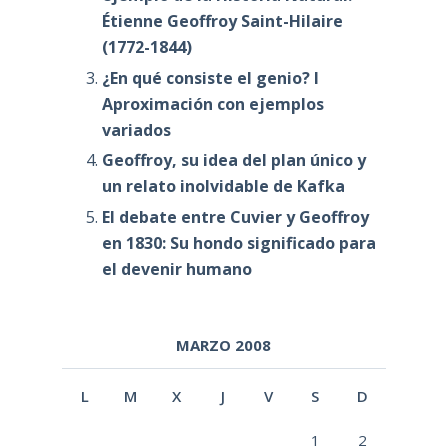
Étienne Geoffroy Saint-Hilaire
(1772-1844)
¿En qué consiste el genio? I
Aproximación con ejemplos
variados
Geoffroy, su idea del plan único y
un relato inolvidable de Kafka
El debate entre Cuvier y Geoffroy
en 1830: Su hondo significado para
el devenir humano
MARZO 2008
L
M
X
J
V
S
D
1
2