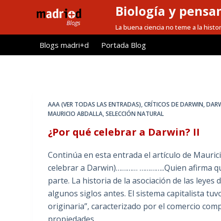
Biología y pensa
S
a
La buena ciencia no teme a la histor
l
Blogs madri+d
Portada Blog
t
a
r
a
l
AAA (VER TODAS LAS ENTRADAS)
,
CRÍTICOS DE DARWIN
,
DAR
c
MAURICIO ABDALLA
,
SELECCIÓN NATURAL
o
¿Por qué celebrar a Darwin? II
n
t
Continúa en esta entrada el artículo de Mauricio
e
celebrar a Darwin)………… …………..Quien afirma que
n
parte. La historia de la asociación de las leyes
i
algunos siglos antes. El sistema capitalista t
d
originaria”, caracterizado por el comercio comp
o
propiedades,…