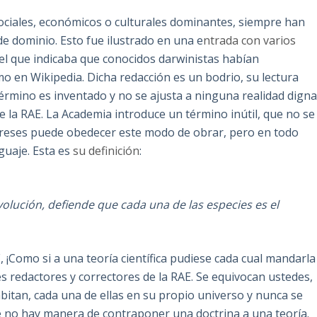
sociales, económicos o culturales dominantes, siempre han
de dominio. Esto fue ilustrado en una e
ntrada con varios
 el que indicaba que conocidos darwinistas habían
mo en Wikipedia. Dicha redacción es un bodrio, su lectura
 término es inventado y no se ajusta a ninguna realidad dign
de la RAE. La Academia introduce un término inútil, que no se
tereses puede obedecer este modo de obrar, pero en todo
nguaje. Esta es
su definición
:
volución, defiende que cada una de las especies es el
, ¡Como si a una teoría científica pudiese cada cual mandarla
s redactores y correctores de la RAE. Se equivocan ustedes,
habitan, cada una de ellas en su propio universo y nunca se
e no hay manera de contraponer una doctrina a una teoría.