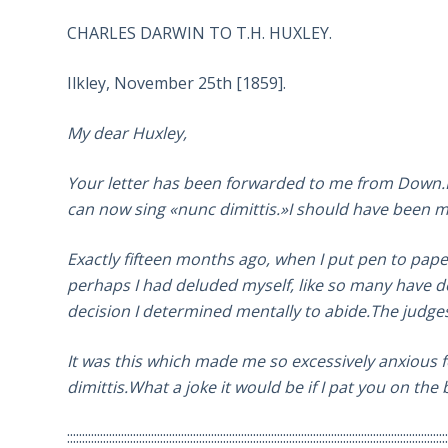
CHARLES DARWIN TO T.H. HUXLEY.
Ilkley, November 25th [1859].
My dear Huxley,
Your letter has been forwarded to me from Down.L
can now sing «nunc dimittis.»I should have been m
Exactly fifteen months ago, when I put pen to pape
perhaps I had deluded myself, like so many have d
decision I determined mentally to abide.The judges
It was this which made me so excessively anxious 
dimittis.What a joke it would be if I pat you on t
::::::::::::::::::::::::::::::::::::::::::::::::::::::::::::::::::::::::::::::::::::::::::::::::::::::::::::::::::::::::::::::