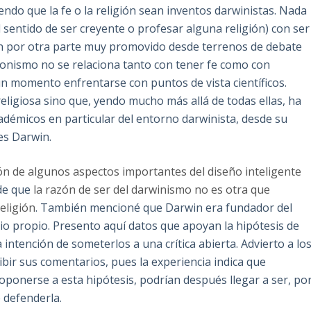
ndo que la fe o la religión sean inventos darwinistas. Nada
 el sentido de ser creyente o profesar alguna religión) con ser
bien por otra parte muy promovido desde terrenos de debate
acionismo no se relaciona tanto con tener fe como con
n momento enfrentarse con puntos de vista científicos.
eligiosa sino que, yendo mucho más allá de todas ellas, ha
adémicos en particular del entorno darwinista, desde su
es Darwin.
ión de algunos aspectos importantes del diseño inteligente
de que
la razón de ser del darwinismo no es otra que
eligión
. También mencioné que Darwin era fundador del
io propio. Presento aquí datos que apoyan la hipótesis de
 intención de someterlos a una crítica abierta. Advierto a lo
ibir sus comentarios, pues la experiencia indica que
oponerse a esta hipótesis, podrían después llegar a ser, po
e defenderla.