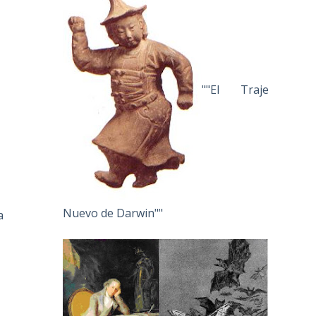
""El Traje
Nuevo de Darwin""
a