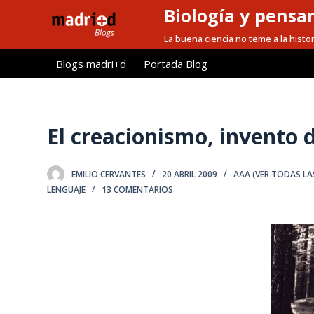
Biología y pensa
S
a
La buena ciencia no teme a la histor
l
Blogs madri+d
Portada Blog
t
a
r
a
El creacionismo, invento 
l
c
EMILIO CERVANTES
20 ABRIL 2009
AAA (VER TODAS LA
o
LENGUAJE
13 COMENTARIOS
n
t
e
n
i
d
o