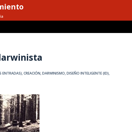
miento
ia
darwinista
S ENTRADAS)
,
CREACIÓN
,
DARWINISMO
,
DISEÑO INTELIGENTE (ID)
,