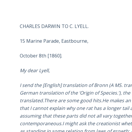
CHARLES DARWIN TO C. LYELL.
15 Marine Parade, Eastbourne,
October 8th [1860].
My dear Lyell,
I send the [English] translation of Bronn (A MS. tra
German translation of the ‘Origin of Species.’), the 
translated.There are some good hits.He makes an ap
that I cannot explain why one rat has a longer tai
assuming that these parts did not all vary together,
contemporaneous.I might ask the creationist whethe
as standing in some relation from laws of growth; 