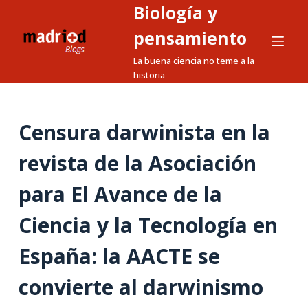
Biología y
S
a
pensamiento
l
La buena ciencia no teme a la
t
historia
a
r
a
Censura darwinista en la
l
revista de la Asociación
c
o
para El Avance de la
n
t
Ciencia y la Tecnología en
e
n
España: la AACTE se
i
convierte al darwinismo
d
o